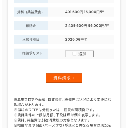
賃料（共益費含）
401,600円 16,000円/坪
預託金
2,409,600円 96,000円/坪
入居可能日
2026.08中旬
一括請求リスト
追加
資料請求
※募集フロアや面積、賃貸条件、設備等は状況により変更にな
る場合があります。
※（案）のフロアは分割または一括貸の面積例です。
※賃貸条件の上段は月額、下段は坪単価を表示します。
※賃料、共益費は別途消費税の対象となります。
※掲載写真や図面（パース含む）が現況と異なる場合は現況を