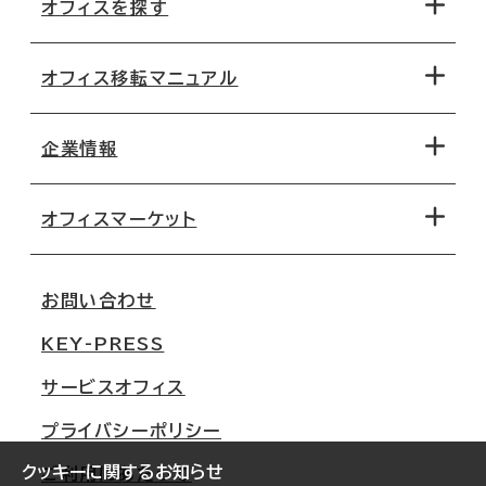
オフィスを探す
オフィス移転マニュアル
エリアから探す
地図から探す
企業情報
オフィス探しのためのチェックポイント
路線・駅から探す
移転コストシミュレーション
オフィスマーケット
会社概要
移転スケジュール
支店情報
オフィス移転Q&A
お問い合わせ
東京
三鬼商事が選ばれる理由
KEY-PRESS
大阪
一般事業主行動計画
サービスオフィス
名古屋
採用情報
プライバシーポリシー
札幌
ご契約者様の声
クッキーに関するお知らせ
ご利用にあたって
仙台