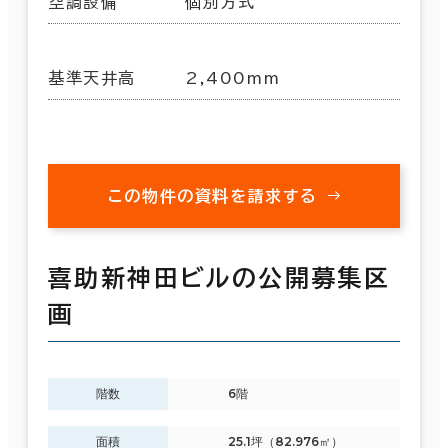
空調設備
個別方式
基準天井高
2,400mm
この物件の資料を請求する
喜助新神田ビルの公開募集区
画
階数
6階
面積
25.1坪（82.976㎡）