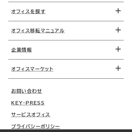
オフィスを探す
オフィス移転マニュアル
エリアから探す
地図から探す
企業情報
オフィス探しのためのチェックポイント
路線・駅から探す
移転コストシミュレーション
オフィスマーケット
会社概要
移転スケジュール
支店情報
オフィス移転Q&A
お問い合わせ
東京
三鬼商事が選ばれる理由
KEY-PRESS
大阪
一般事業主行動計画
サービスオフィス
名古屋
採用情報
プライバシーポリシー
札幌
ご契約者様の声