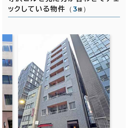
（
3
）
ックしている物件
棟