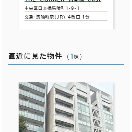
中央区日本橋馬喰町1-9-1
交通：馬喰町駅(JR) 4番口 1分
（
1
）
直近に見た物件
棟