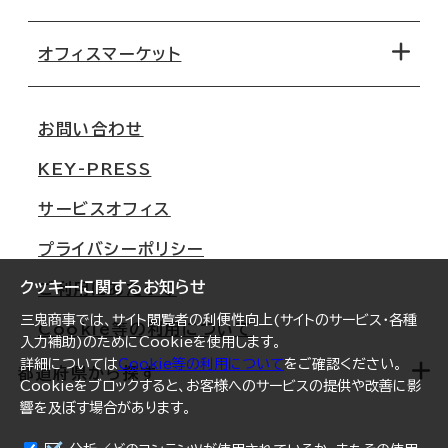
オフィス探しのためのチェックポイント
路線・駅から探す
移転コストシミュレーション
オフィスマーケット
会社概要
移転スケジュール
支店情報
オフィス移転Q&A
お問い合わせ
東京
三鬼商事が選ばれる理由
KEY-PRESS
大阪
一般事業主行動計画
サービスオフィス
名古屋
採用情報
プライバシーポリシー
札幌
ご契約者様の声
クッキーに関するお知らせ
ご利用にあたって
仙台
三鬼商事では、サイト閲覧者の利便性向上(サイトのサービス・各種
Cookie等の利用について
横浜
入力補助)のためにCookieを使用します。
詳細については
Cookie等の利用について
をご確認ください。
福岡
都道府県から探す
Cookieをブロックすると、お客様へのサービスの提供や改善に影
響を及ぼす場合があります。
オフィスリポート
ログイン