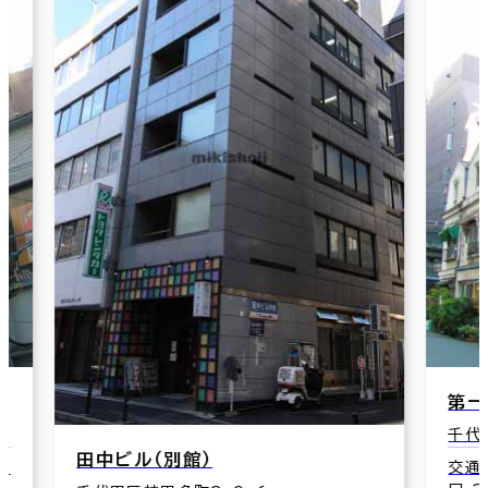
第一ビル
三
千代田区神田司町2-10
千
交通：淡路町駅(東京メトロ丸ノ内線) A2
交