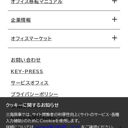
オフィス移転マニュアル
エリアから探す
地図から探す
企業情報
オフィス探しのためのチェックポイント
路線・駅から探す
移転コストシミュレーション
オフィスマーケット
会社概要
移転スケジュール
支店情報
オフィス移転Q&A
お問い合わせ
東京
三鬼商事が選ばれる理由
KEY-PRESS
大阪
一般事業主行動計画
サービスオフィス
名古屋
採用情報
プライバシーポリシー
札幌
ご契約者様の声
クッキーに関するお知らせ
ご利用にあたって
仙台
三鬼商事では、サイト閲覧者の利便性向上(サイトのサービス・各種
Cookie等の利用について
横浜
入力補助)のためにCookieを使用します。
詳細については
Cookie等の利用について
をご確認ください。