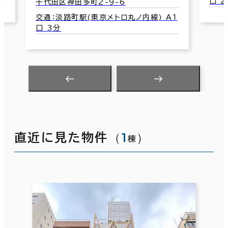
口 2分
3
A1
（
1
）
直近に見た物件
棟