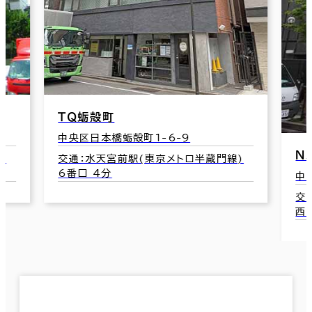
ＴＱ蛎殻町
中央区日本橋蛎殻町1-6-9
Ｎ
東
交通：水天宮前駅(東京メトロ半蔵門線)
6番口 4分
中
交
西