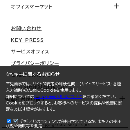
移転コストシミュレーション
オフィスマーケット
会社概要
移転スケジュール
支店情報
オフィス移転Q&A
お問い合わせ
東京
三鬼商事が選ばれる理由
KEY-PRESS
大阪
一般事業主行動計画
サービスオフィス
名古屋
採用情報
プライバシーポリシー
札幌
ご契約者様の声
クッキーに関するお知らせ
ご利用にあたって
仙台
三鬼商事では、サイト閲覧者の利便性向上(サイトのサービス・各種
Cookie等の利用について
横浜
入力補助)のためにCookieを使用します。
詳細については
Cookie等の利用について
をご確認ください。
福岡
都道府県から探す
Cookieをブロックすると、お客様へのサービスの提供や改善に影
響を及ぼす場合があります。
オフィスリポート
ログイン
分析／どのコンテンツが使用されているか、またその使用
北海道
Copyright Miki Shoji Co.,ltd
状況や頻度等を測定