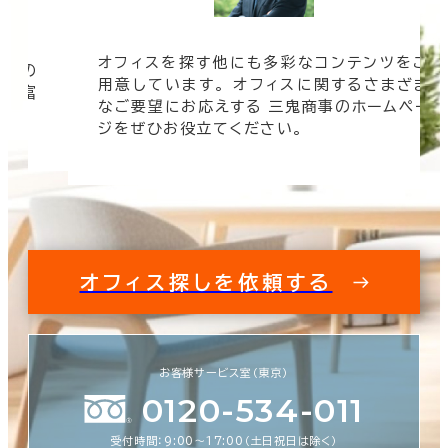
オフィスを探す他にも多彩なコンテンツをご
信頼の
用意しています。 オフィスに関するさまざま
 豊富
なご要望にお応えする 三鬼商事のホームペー
す。
ジをぜひお役立てください。
オフィス探しを依頼する
お客様サービス室（東京）
0120-534-011
受付時間：9:00〜17:00（土日祝日は除く）