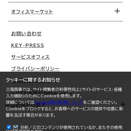
路線・駅から探す
移転コストシミュレーション
オフィスマーケット
会社概要
移転スケジュール
支店情報
オフィス移転Q&A
お問い合わせ
東京
三鬼商事が選ばれる理由
KEY-PRESS
大阪
一般事業主行動計画
サービスオフィス
名古屋
採用情報
プライバシーポリシー
札幌
ご契約者様の声
クッキーに関するお知らせ
ご利用にあたって
仙台
三鬼商事では、サイト閲覧者の利便性向上(サイトのサービス・各種
Cookie等の利用について
横浜
入力補助)のためにCookieを使用します。
詳細については
Cookie等の利用について
をご確認ください。
福岡
都道府県から探す
Cookieをブロックすると、お客様へのサービスの提供や改善に影
響を及ぼす場合があります。
オフィスリポート
ログイン
分析／どのコンテンツが使用されているか、またその使用
北海道