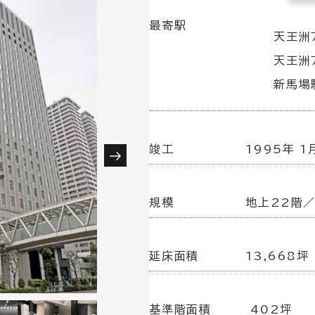
最寄駅
天王洲
天王洲
新馬場
竣工
1995年 1
規模
地上22階
延床面積
13,668坪
基準階面積
402坪