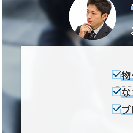
物
な
プ