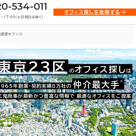
20-534-011
オフィス探しを依頼する
0〜17:00（土日祝日は除く）
の賃貸オフィス
東京23区
オフィス探し
の
は
021-13226
お問い合わせ番号：
※
仲介最大手
1965年創業・契約実績8万社の
三鬼商事が最新かつ豊富な情報で
最適なオフィスをご提案
た。