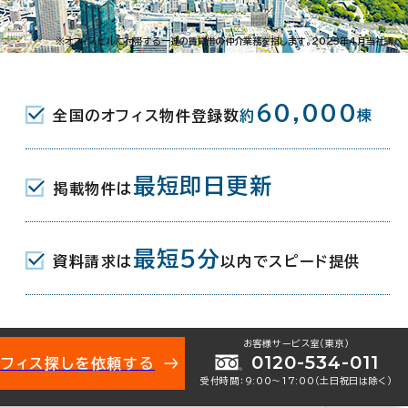
※オフィスビルに付帯する一連の賃貸借の仲介業務を指します。2023年4月当社調べ
60,000
全国のオフィス物件登録数
約
棟
最短即日更新
掲載物件は
021-13226
お問い合わせ番号：
最短5分
資料請求は
以内でスピード提供
お客様サービス室（東京）
0120-534-011
オフィス探しを依頼する
2-5-8
受付時間：9:00〜17:00（土日祝日は除く）