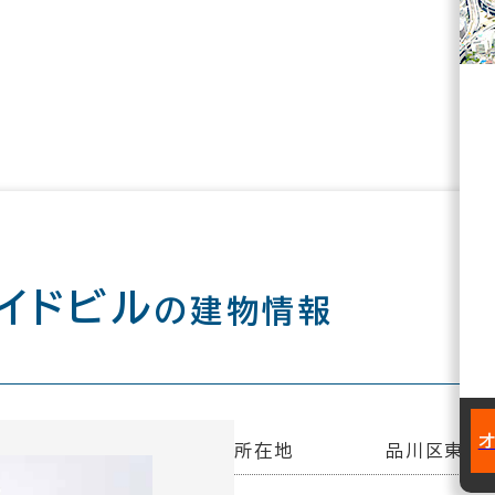
イドビル
の建物情報
所在地
品川区東品川