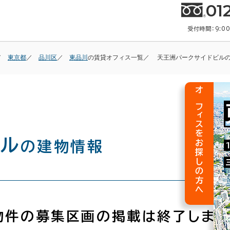
01
受付時間：9:0
東京都
品川区
東品川
の賃貸オフィス一覧
天王洲パークサイドビル
オフィスをお探しの方へ
ビル
の建物情報
物件の募集区画の掲載は終了しまし