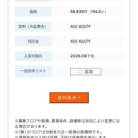
面積
58.836坪（194.5㎡）
賃料（共益費含）
相談 相談/坪
預託金
相談 相談/坪
入居可能日
2026.08下旬
一括請求リスト
追加
資料請求
※募集フロアや面積、賃貸条件、設備等は状況により変更にな
る場合があります。
※（案）のフロアは分割または一括貸の面積例です。
※賃貸条件の上段は月額、下段は坪単価を表示します。