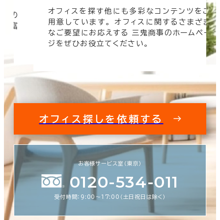
オフィスを探す他にも多彩なコンテンツをご
信頼の
用意しています。 オフィスに関するさまざま
 豊富
なご要望にお応えする 三鬼商事のホームペー
す。
ジをぜひお役立てください。
オフィス探しを依頼する
お客様サービス室（東京）
0120-534-011
受付時間：9:00〜17:00（土日祝日は除く）