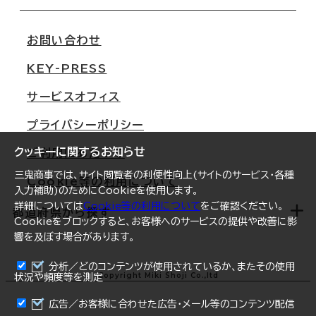
会社概要
移転スケジュール
支店情報
オフィス移転Q&A
お問い合わせ
東京
三鬼商事が選ばれる理由
KEY-PRESS
大阪
一般事業主行動計画
サービスオフィス
名古屋
採用情報
プライバシーポリシー
札幌
ご契約者様の声
クッキーに関するお知らせ
ご利用にあたって
仙台
三鬼商事では、サイト閲覧者の利便性向上(サイトのサービス・各種
Cookie等の利用について
横浜
入力補助)のためにCookieを使用します。
詳細については
Cookie等の利用について
をご確認ください。
福岡
都道府県から探す
Cookieをブロックすると、お客様へのサービスの提供や改善に影
響を及ぼす場合があります。
オフィスリポート
ログイン
分析／どのコンテンツが使用されているか、またその使用
北海道
Copyright Miki Shoji Co.,ltd
状況や頻度等を測定
まとめて資料請求
青森県
広告／お客様に合わせた広告・メール等のコンテンツ配信