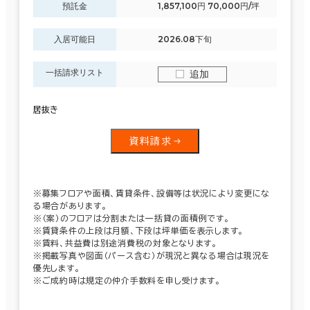
預託金
1,857,100円 70,000円/坪
入居可能日
2026.08下旬
一括請求リスト
追加
居抜き
資料請求
※募集フロアや面積、賃貸条件、設備等は状況により変更にな
る場合があります。
※（案）のフロアは分割または一括貸の面積例です。
※賃貸条件の上段は月額、下段は坪単価を表示します。
※賃料、共益費は別途消費税の対象となります。
※掲載写真や図面（パース含む）が現況と異なる場合は現況を
優先します。
※ご成約時は規定の仲介手数料を申し受けます。