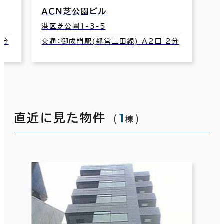
ＡＣＮ芝公園ビル
港区芝公園1-3-5
2分
交通：御成門駅(都営三田線) A2口 2分
（
1
）
直近に見た物件
棟