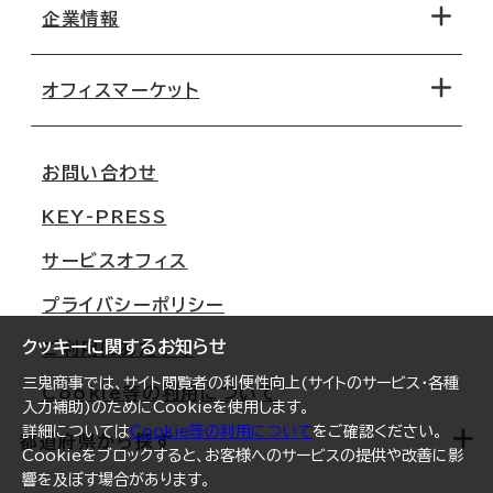
地図から探す
企業情報
オフィス探しのためのチェックポイント
路線・駅から探す
移転コストシミュレーション
オフィスマーケット
会社概要
移転スケジュール
支店情報
オフィス移転Q&A
お問い合わせ
東京
三鬼商事が選ばれる理由
KEY-PRESS
大阪
一般事業主行動計画
サービスオフィス
名古屋
採用情報
プライバシーポリシー
札幌
ご契約者様の声
クッキーに関するお知らせ
ご利用にあたって
仙台
三鬼商事では、サイト閲覧者の利便性向上(サイトのサービス・各種
Cookie等の利用について
横浜
入力補助)のためにCookieを使用します。
詳細については
Cookie等の利用について
をご確認ください。
福岡
都道府県から探す
Cookieをブロックすると、お客様へのサービスの提供や改善に影
響を及ぼす場合があります。
オフィスリポート