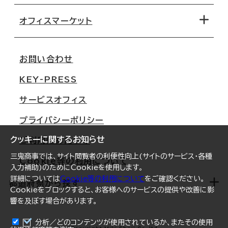
路線・駅から探す
移転コストシミュレーション
オフィスマーケット
会社概要
移転スケジュール
支店情報
オフィス移転Q&A
お問い合わせ
東京
三鬼商事が選ばれる理由
KEY-PRESS
大阪
一般事業主行動計画
サービスオフィス
名古屋
採用情報
プライバシーポリシー
札幌
ご契約者様の声
クッキーに関するお知らせ
ご利用にあたって
仙台
三鬼商事では、サイト閲覧者の利便性向上(サイトのサービス・各種
Cookie等の利用について
横浜
入力補助)のためにCookieを使用します。
詳細については
Cookie等の利用について
をご確認ください。
福岡
都道府県から探す
Cookieをブロックすると、お客様へのサービスの提供や改善に影
響を及ぼす場合があります。
オフィスリポート
ログイン
分析／どのコンテンツが使用されているか、またその使用