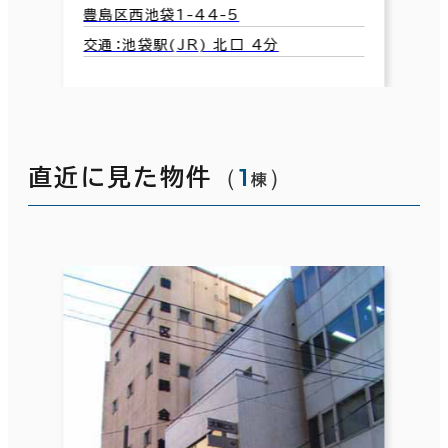
豊島区西池袋1-44-5
交通：池袋駅(JR) 北口 4分
（
1
）
直近に見た物件
棟