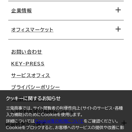
地図から探す
企業情報
オフィス探しのためのチェックポイント
路線・駅から探す
移転コストシミュレーション
オフィスマーケット
会社概要
移転スケジュール
支店情報
オフィス移転Q&A
お問い合わせ
東京
三鬼商事が選ばれる理由
KEY-PRESS
大阪
一般事業主行動計画
サービスオフィス
名古屋
採用情報
プライバシーポリシー
札幌
ご契約者様の声
クッキーに関するお知らせ
ご利用にあたって
仙台
三鬼商事では、サイト閲覧者の利便性向上(サイトのサービス・各種
Cookie等の利用について
横浜
入力補助)のためにCookieを使用します。
詳細については
Cookie等の利用について
をご確認ください。
福岡
都道府県から探す
Cookieをブロックすると、お客様へのサービスの提供や改善に影