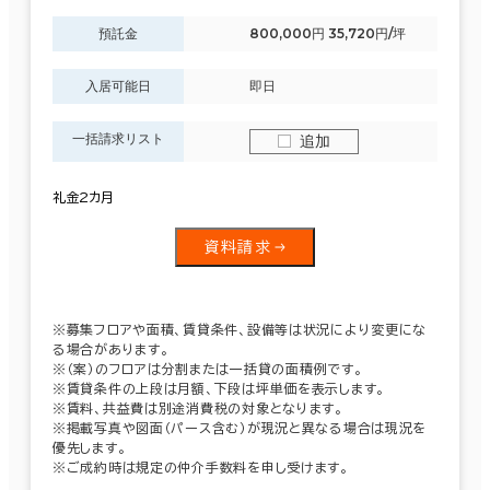
預託金
800,000円 35,720円/坪
入居可能日
即日
一括請求リスト
追加
礼金2カ月
資料請求
※募集フロアや面積、賃貸条件、設備等は状況により変更にな
る場合があります。
※（案）のフロアは分割または一括貸の面積例です。
※賃貸条件の上段は月額、下段は坪単価を表示します。
※賃料、共益費は別途消費税の対象となります。
※掲載写真や図面（パース含む）が現況と異なる場合は現況を
優先します。
※ご成約時は規定の仲介手数料を申し受けます。