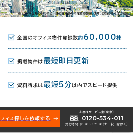
-15-1
※オフィスビルに付帯する一連の賃貸借の仲介業務を指します。2023年4月当社調べ
(東京メトロ日比谷線/都営浅草線) 6番口
60,000
全国のオフィス物件登録数
約
棟
東京メトロ銀座線･丸ノ内線･日比谷線) A5口
最短即日更新
掲載物件は
駅(東京メトロ有楽町線) 1番口 7分
最短5分
資料請求は
以内でスピード提供
月（リニューアル：1996年）
お客様サービス室（東京）
地下4階建
0120-534-011
オフィス探しを依頼する
受付時間：9:00〜17:00（土日祝日は除く）