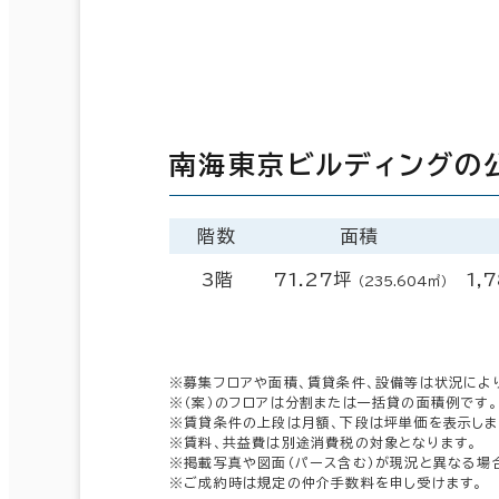
南海東京ビルディングの
階数
面積
3階
71.27坪
1,
（235.604㎡）
※募集フロアや面積、賃貸条件、設備等は状況によ
※（案）のフロアは分割または一括貸の面積例です。
※賃貸条件の上段は月額、下段は坪単価を表示しま
※賃料、共益費は別途消費税の対象となります。
※掲載写真や図面（パース含む）が現況と異なる場
※ご成約時は規定の仲介手数料を申し受けます。