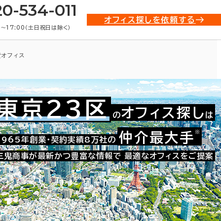
20-534-011
オフィス探しを依頼する
0〜17:00（土日祝日は除く）
貸オフィス
東京23区
オフィス探し
の
は
※
仲介最大手
021-15060
1965年創業・契約実績8万社の
お問い合わせ番号：
三鬼商事が最新かつ豊富な情報で
最適なオフィスをご提案