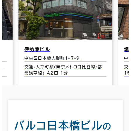
伊勢兼ビル
堀
中央区日本橋人形町1-7-9
中
)
交通：人形町駅(東京メトロ日比谷線/都
交
営浅草線) A2口 1分
1
バルコ日本橋ビル
の