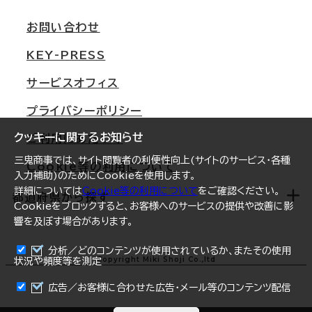
支店情報
オフィス移転Q&A
お問い合わせ
東京
三鬼商事が選ばれる理由
KEY-PRESS
大阪
一般事業主行動計画
サービスオフィス
名古屋
採用情報
プライバシーポリシー
札幌
ご契約者様の声
クッキーに関するお知らせ
ご利用にあたって
仙台
三鬼商事では、サイト閲覧者の利便性向上(サイトのサービス・各種
Cookie等の利用について
横浜
入力補助)のためにCookieを使用します。
詳細については
Cookie等の利用について
をご確認ください。
福岡
都道府県から探す
Cookieをブロックすると、お客様へのサービスの提供や改善に影
響を及ぼす場合があります。
オフィスリポート
ログイン
分析／どのコンテンツが使用されているか、またその使用
北海道
Copyright Miki Shoji Co.,ltd
状況や頻度等を測定
まとめて資料請求
青森県
広告／お客様に合わせた広告・メール等のコンテンツ配信
岩手県