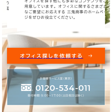
オフィスを探す他にも多彩なコンテンツをご
信頼の
用意しています。 オフィスに関するさまざま
 豊富
なご要望にお応えする 三鬼商事のホームペー
す。
ジをぜひお役立てください。
オフィス探しを依頼する
お客様サービス室（東京）
0120-534-011
受付時間：9:00〜17:00（土日祝日は除く）