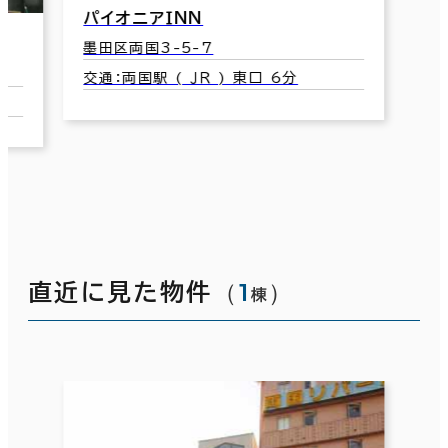
パイオニアＩＮＮ
墨田区両国3-5-7
交通：両国駅 ( ＪＲ ) 東口 6分
（
1
）
直近に見た物件
棟