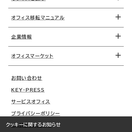
オフィス移転マニュアル
エリアから探す
地図から探す
企業情報
オフィス探しのためのチェックポイント
路線・駅から探す
移転コストシミュレーション
オフィスマーケット
会社概要
移転スケジュール
支店情報
オフィス移転Q&A
お問い合わせ
東京
三鬼商事が選ばれる理由
KEY-PRESS
大阪
一般事業主行動計画
サービスオフィス
名古屋
採用情報
プライバシーポリシー
札幌
ご契約者様の声
クッキーに関するお知らせ
ご利用にあたって
仙台