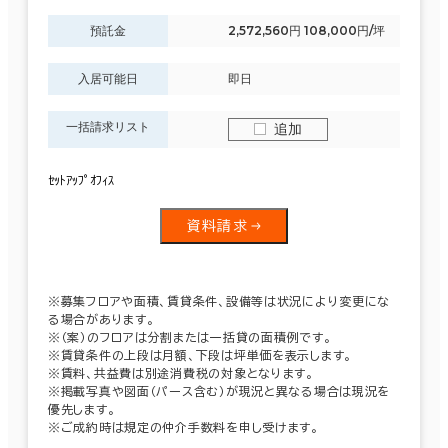
預託金
2,572,560円 108,000円/坪
入居可能日
即日
一括請求リスト
追加
ｾｯﾄｱｯﾌﾟｵﾌｨｽ
資料請求
※募集フロアや面積、賃貸条件、設備等は状況により変更にな
る場合があります。
※（案）のフロアは分割または一括貸の面積例です。
※賃貸条件の上段は月額、下段は坪単価を表示します。
※賃料、共益費は別途消費税の対象となります。
※掲載写真や図面（パース含む）が現況と異なる場合は現況を
優先します。
※ご成約時は規定の仲介手数料を申し受けます。