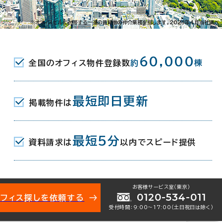
-4-14
※オフィスビルに付帯する一連の賃貸借の仲介業務を指します。2023年4月当社調べ
JR) 八重洲中央口 4分
60,000
全国のオフィス物件登録数
約
棟
(東京メトロ銀座線) 7番口 4分
東京メトロ銀座線･東西線/都営浅草線) B3口 6
最短即日更新
掲載物件は
最短5分
資料請求は
以内でスピード提供
月
地下1階建
お客様サービス室（東京）
0120-534-011
オフィス探しを依頼する
受付時間：9:00〜17:00（土日祝日は除く）