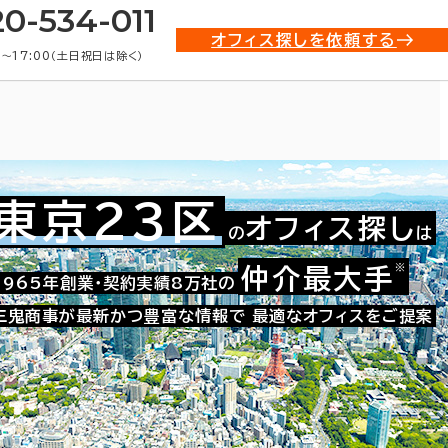
20-534-011
オフィス探しを依頼する
0〜17:00（土日祝日は除く）
東京23区
オフィス探し
の
は
※
仲介最大手
021-18281
1965年創業・契約実績8万社の
お問い合わせ番号：
三鬼商事が最新かつ豊富な情報で
最適なオフィスをご提案