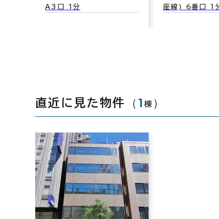
A3口 1分
座線) 6番口 1
（
1
）
直近に見た物件
棟