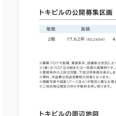
トキビルの公開募集区画
階数
面積
2階
17.62坪
4
（58.248㎡）
※募集フロアや面積、賃貸条件、設備等は状況によ
※（案）のフロアは分割または一括貸の面積例です。
※賃貸条件の上段は月額、下段は坪単価を表示しま
※賃料、共益費は別途消費税の対象となります。
※掲載写真や図面（パース含む）が現況と異なる場
※ご成約時は規定の仲介手数料を申し受けます。
トキビルの周辺地図