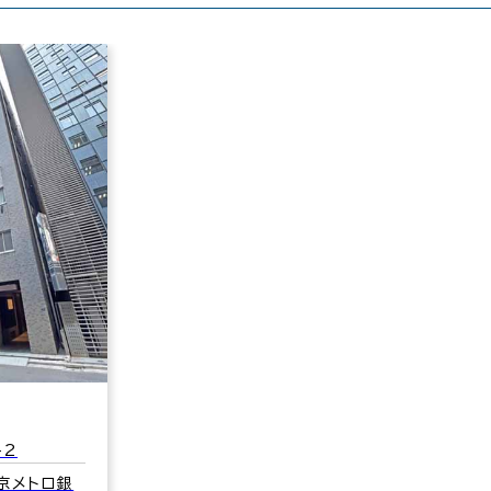
-2
京メトロ銀