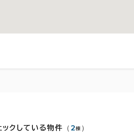
（
2
）
ェックしている物件
棟