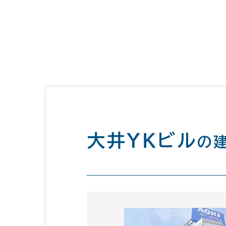
大井ＹＫビル
の