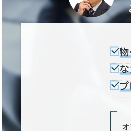
物
な
プ
オ