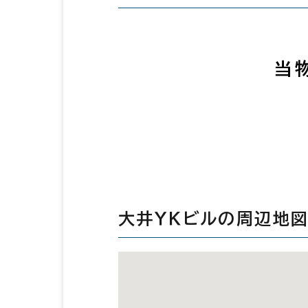
当
大井ＹＫビルの周辺地