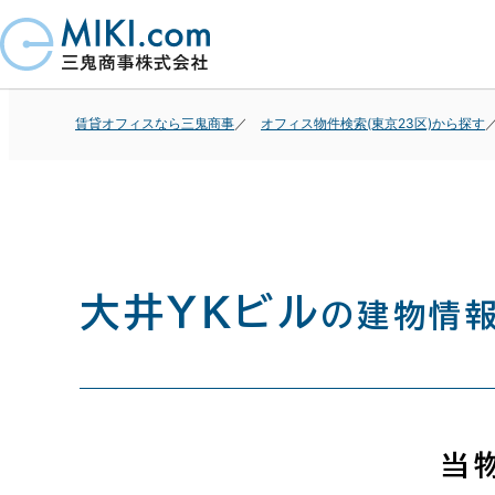
賃貸オフィスなら三鬼商事
オフィス物件検索(東京23区)から探す
大井ＹＫビル
の建物情
当