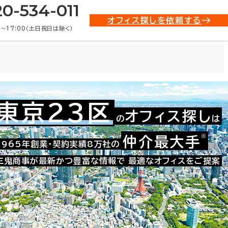
20-534-011
オフィス探しを依頼する
0〜17:00（土日祝日は除く）
ス
東京23区
オフィス探し
の
は
021-23375
お問い合わせ番号：
※
仲介最大手
1965年創業・契約実績8万社の
三鬼商事が最新かつ豊富な情報で
最適なオフィスをご提案
た。