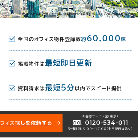
※オフィスビルに付帯する一連の賃貸借の仲介業務を指します。2023年4月当社調べ
60,000
全国のオフィス物件登録数
約
棟
最短即日更新
掲載物件は
021-23375
お問い合わせ番号：
最短5分
資料請求は
以内でスピード提供
お客様サービス室（東京）
0120-534-011
オフィス探しを依頼する
-10-3
受付時間：9:00〜17:00（土日祝日は除く）