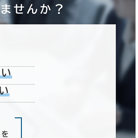
りませんか？
ない
い
しを