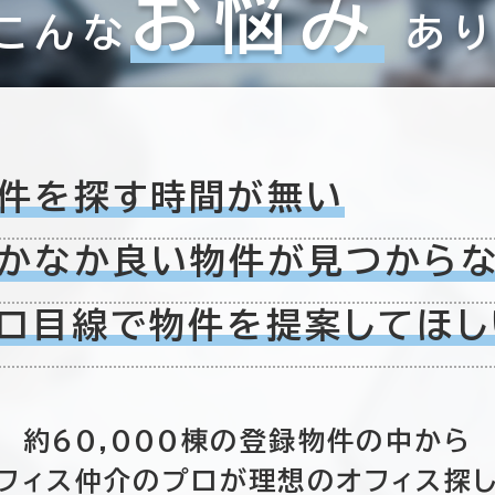
お悩み
こんな
あ
件を探す時間が無い
かなか良い物件が
見つから
ロ目線で物件を
提案してほし
約60,000棟の
登録物件の中から
フィス仲介のプロが
理想のオフィス探