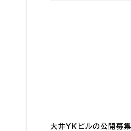
大井ＹＫビルの公開募