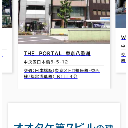
Ｗ
中
ＴＨＥ ＰＯＲＴＡＬ 東京八重洲
西
交
線
中央区日本橋3-5-12
交通：日本橋駅(東京メトロ銀座線･東西
線/都営浅草線) B1口 4分
オオタケ第７ビル