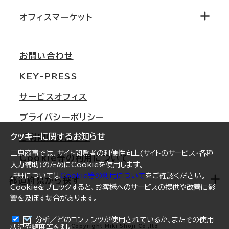
路線・駅から探す
移転コストシミュレーション
オフィスマーケット
会社概要
移転スケジュール
支店情報
オフィス移転Q&A
お問い合わせ
東京
三鬼商事が選ばれる理由
KEY-PRESS
大阪
一般事業主行動計画
サービスオフィス
名古屋
採用情報
プライバシーポリシー
札幌
ご契約者様の声
クッキーに関するお知らせ
ご利用にあたって
仙台
三鬼商事では、サイト閲覧者の利便性向上(サイトのサービス・各種
Cookie等の利用について
横浜
入力補助)のためにCookieを使用します。
詳細については
Cookie等の利用について
をご確認ください。
福岡
都道府県から探す
Cookieをブロックすると、お客様へのサービスの提供や改善に影
響を及ぼす場合があります。
オフィスリポート
ログイン
分析／どのコンテンツが使用されているか、またその使用
北海道
Copyright Miki Shoji Co.,ltd
状況や頻度等を測定