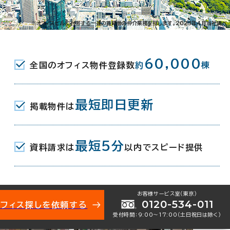
※オフィスビルに付帯する一連の賃貸借の仲介業務を指します。2023年4月当社調べ
60,000
全国のオフィス物件登録数
約
棟
最短即日更新
掲載物件は
最短5分
資料請求は
以内でスピード提供
お客様サービス室（東京）
0120-534-011
オフィス探しを依頼する
受付時間：9:00〜17:00（土日祝日は除く）