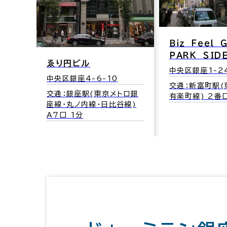
Ｂｉｚ Ｆｅｅｌ
ＰＡＲＫ ＳＩＤ
ゑり円ビル
中央区銀座1-2
中央区銀座4-6-10
交通：新富町駅(
交通：銀座駅(東京メトロ銀
有楽町線) 2番
座線･丸ノ内線･日比谷線)
A7口 1分