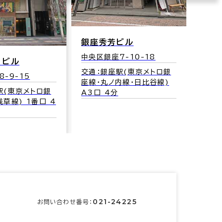
銀座秀芳ビル
中央区銀座7-10-18
リビル
交通：銀座駅(東京メトロ銀
-9-15
座線･丸ノ内線･日比谷線)
駅(東京メトロ銀
A3口 4分
草線) 1番口 4
021-24225
お問い合わせ番号：