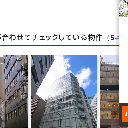
（
5
）
が合わせてチェックしている物件
棟