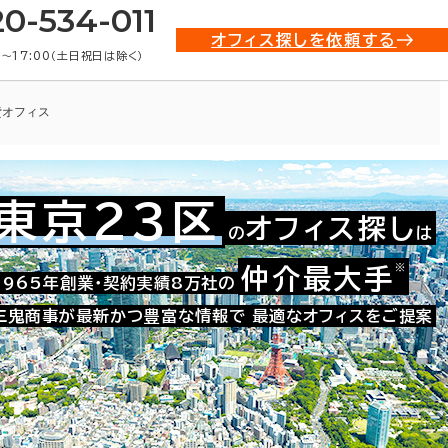
20-534-011
オフィス探しを依頼する
0〜17:00（土日祝日は除く）
貸オフィス
東京23区
オフィス探し
の
は
021-24225
お問い合わせ番号：
※
仲介最大手
1965年創業・契約実績8万社の
三鬼商事が最新かつ豊富な情報で
最適なオフィスをご提案
た。