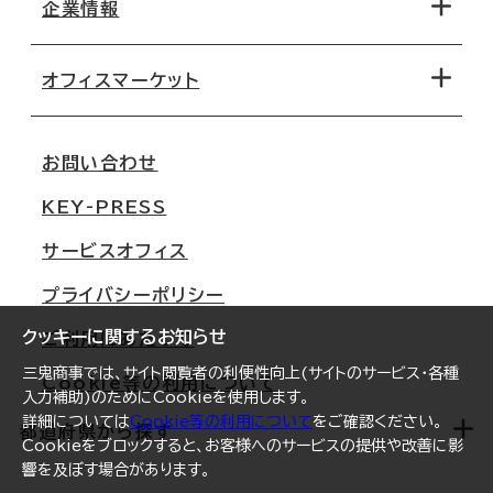
地図から探す
企業情報
オフィス探しのためのチェックポイント
路線・駅から探す
移転コストシミュレーション
オフィスマーケット
会社概要
移転スケジュール
支店情報
オフィス移転Q&A
お問い合わせ
東京
三鬼商事が選ばれる理由
KEY-PRESS
大阪
一般事業主行動計画
サービスオフィス
名古屋
採用情報
プライバシーポリシー
札幌
ご契約者様の声
クッキーに関するお知らせ
ご利用にあたって
仙台
三鬼商事では、サイト閲覧者の利便性向上(サイトのサービス・各種
Cookie等の利用について
横浜
入力補助)のためにCookieを使用します。
詳細については
Cookie等の利用について
をご確認ください。
福岡
都道府県から探す
Cookieをブロックすると、お客様へのサービスの提供や改善に影
響を及ぼす場合があります。
オフィスリポート