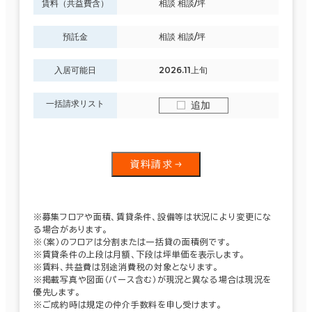
賃料（共益費含）
相談 相談/坪
預託金
相談 相談/坪
入居可能日
2026.11上旬
一括請求リスト
追加
資料請求
※募集フロアや面積、賃貸条件、設備等は状況により変更にな
る場合があります。
※（案）のフロアは分割または一括貸の面積例です。
※賃貸条件の上段は月額、下段は坪単価を表示します。
※賃料、共益費は別途消費税の対象となります。
※掲載写真や図面（パース含む）が現況と異なる場合は現況を
優先します。
※ご成約時は規定の仲介手数料を申し受けます。