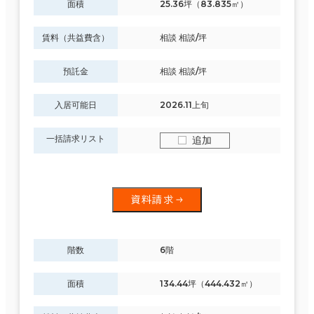
面積
25.36坪（83.835㎡）
賃料（共益費含）
相談 相談/坪
預託金
相談 相談/坪
入居可能日
2026.11上旬
一括請求リスト
追加
資料請求
階数
6階
面積
134.44坪（444.432㎡）