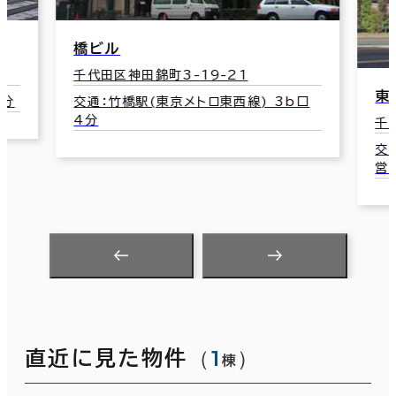
東京堂錦町ビルディング
3b口
千代田区神田錦町3-7-2
交通：神保町駅(東京メトロ半蔵門線/都
営三田線･新宿線) A9口 4分
（
1
）
直近に見た物件
棟