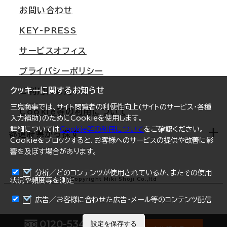
支店情報
オフィス移転Q&A
お問い合わせ
東京
三鬼商事が選ばれる理由
KEY-PRESS
大阪
一般事業主行動計画
サービスオフィス
名古屋
採用情報
プライバシーポリシー
札幌
ご契約者様の声
クッキーに関するお知らせ
ご利用にあたって
仙台
三鬼商事では、サイト閲覧者の利便性向上(サイトのサービス・各種
Cookie等の利用について
横浜
入力補助)のためにCookieを使用します。
詳細については
Cookie等の利用について
をご確認ください。
福岡
都道府県から探す
Cookieをブロックすると、お客様へのサービスの提供や改善に影
響を及ぼす場合があります。
オフィスリポート
ログイン
分析／どのコンテンツが使用されているか、またその使用
北海道
Copyright Miki Shoji Co.,ltd
状況や頻度等を測定
まとめて資料請求
青森県
広告／お客様に合わせた広告・メール等のコンテンツ配信
岩手県
0120-534-011
設定を保存する