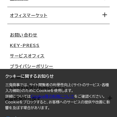
オフィス探しのためのチェックポイント
路線・駅から探す
移転コストシミュレーション
オフィスマーケット
会社概要
移転スケジュール
支店情報
オフィス移転Q&A
お問い合わせ
東京
三鬼商事が選ばれる理由
KEY-PRESS
大阪
一般事業主行動計画
サービスオフィス
名古屋
採用情報
プライバシーポリシー
札幌
ご契約者様の声
クッキーに関するお知らせ
ご利用にあたって
仙台
三鬼商事では、サイト閲覧者の利便性向上(サイトのサービス・各種
Cookie等の利用について
横浜
入力補助)のためにCookieを使用します。
詳細については
Cookie等の利用について
をご確認ください。
福岡
都道府県から探す
Cookieをブロックすると、お客様へのサービスの提供や改善に影
響を及ぼす場合があります。
オフィスリポート