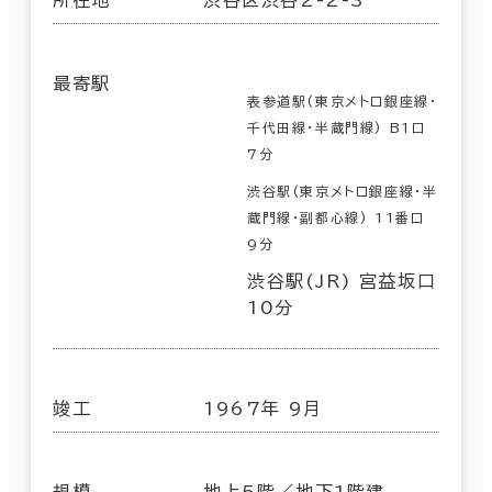
所在地
渋谷区渋谷2-2-3
最寄駅
表参道駅(東京メトロ銀座線･
千代田線･半蔵門線) B1口
7分
渋谷駅(東京メトロ銀座線･半
蔵門線･副都心線) 11番口
9分
渋谷駅(JR) 宮益坂口
10分
竣工
1967年 9月