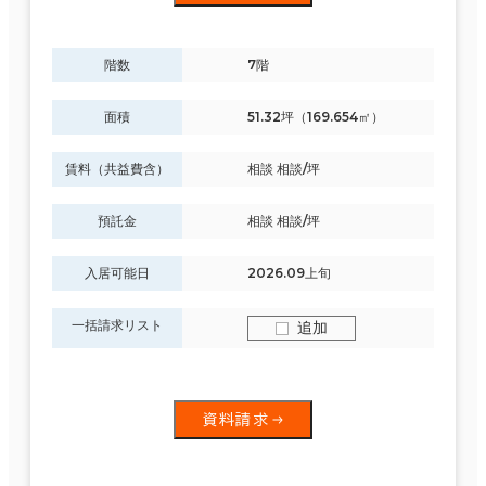
階数
7階
面積
51.32坪（169.654㎡）
賃料（共益費含）
相談 相談/坪
預託金
相談 相談/坪
入居可能日
2026.09上旬
一括請求リスト
追加
資料請求