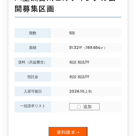
開募集区画
階数
5階
面積
51.32坪（169.654㎡）
賃料（共益費含）
相談 相談/坪
預託金
相談 相談/坪
入居可能日
2026.10上旬
一括請求リスト
追加
資料請求