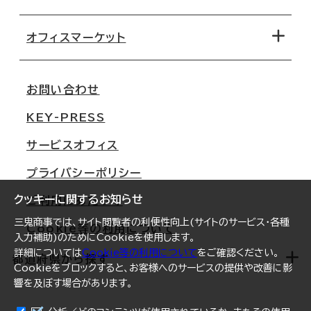
オフィス探しのためのチェックポイント
路線・駅から探す
移転コストシミュレーション
オフィスマーケット
会社概要
移転スケジュール
支店情報
オフィス移転Q&A
お問い合わせ
東京
三鬼商事が選ばれる理由
KEY-PRESS
大阪
一般事業主行動計画
サービスオフィス
名古屋
採用情報
プライバシーポリシー
札幌
ご契約者様の声
クッキーに関するお知らせ
ご利用にあたって
仙台
三鬼商事では、サイト閲覧者の利便性向上(サイトのサービス・各種
Cookie等の利用について
横浜
入力補助)のためにCookieを使用します。
詳細については
Cookie等の利用について
をご確認ください。
福岡
都道府県から探す
Cookieをブロックすると、お客様へのサービスの提供や改善に影
響を及ぼす場合があります。
オフィスリポート
ログイン