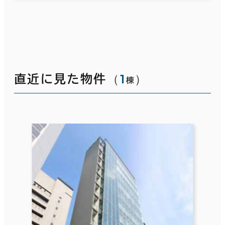
（
1
）
直近に見た物件
棟