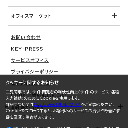
オフィス探しのためのチェックポイント
路線・駅から探す
移転コストシミュレーション
オフィスマーケット
会社概要
移転スケジュール
支店情報
オフィス移転Q&A
お問い合わせ
東京
三鬼商事が選ばれる理由
KEY-PRESS
大阪
一般事業主行動計画
サービスオフィス
名古屋
採用情報
プライバシーポリシー
札幌
ご契約者様の声
クッキーに関するお知らせ
ご利用にあたって
仙台
三鬼商事では、サイト閲覧者の利便性向上(サイトのサービス・各種
Cookie等の利用について
横浜
入力補助)のためにCookieを使用します。
詳細については
Cookie等の利用について
をご確認ください。
福岡
都道府県から探す
Cookieをブロックすると、お客様へのサービスの提供や改善に影
響を及ぼす場合があります。
オフィスリポート
ログイン