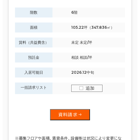
階数
6階
面積
105.22坪（347.836㎡）
賃料（共益費含）
未定 未定/坪
預託金
相談 相談/坪
入居可能日
2026.12中旬
一括請求リスト
追加
資料請求
※募集フロアや面積、賃貸条件、設備等は状況により変更にな