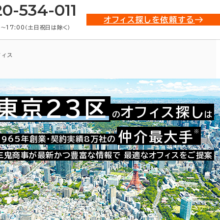
20-534-011
オフィス探しを依頼する
0〜17:00（土日祝日は除く）
フィス
東京23区
オフィス探し
の
は
※
仲介最大手
021-42264
1965年創業・契約実績8万社の
お問い合わせ番号：
三鬼商事が最新かつ豊富な情報で
最適なオフィスをご提案