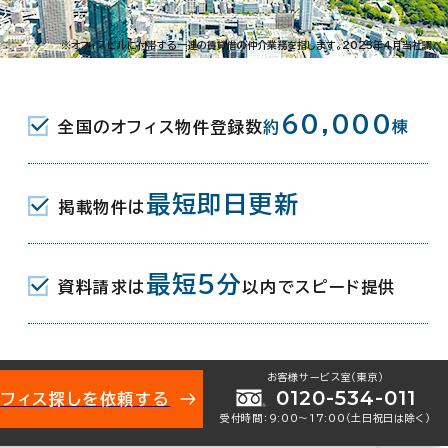
2-25-2
※オフィスビルに付帯する一連の賃貸借の仲介業務を指します。2023年4月当社調べ
JR) 西口(JR) 3分
60,000
全国のオフィス物件登録数
約
棟
(東急目黒線) 西口 4分
(東京メトロ南北線/都営三田線) 西口
最短即日更新
掲載物件は
最短5分
資料請求は
以内でスピード提供
2月
地下1階建
お客様サービス室（東京）
0120-534-011
オフィス探しを依頼する
受付時間：9:00〜17:00（土日祝日は除く）