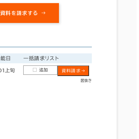
の資料を請求する
可能日
一括請求リスト
追加
01上旬
資料請求
居抜き