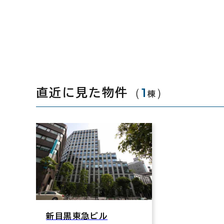
（
1
）
直近に見た物件
棟
新目黒東急ビル