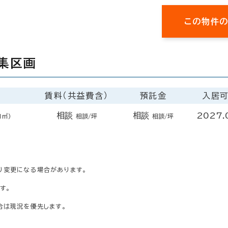
この物件
集区画
賃料（共益費含）
預託金
入居
相談
相談
2027.
1㎡）
相談/坪
相談/坪
り変更になる場合があります。
す。
合は現況を優先します。