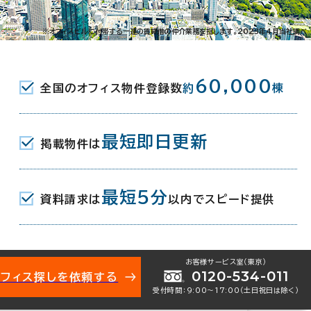
※オフィスビルに付帯する一連の賃貸借の仲介業務を指します。2023年4月当社調べ
60,000
全国のオフィス物件登録数
約
棟
最短即日更新
掲載物件は
021-44160
お問い合わせ番号：
最短5分
資料請求は
以内でスピード提供
お客様サービス室（東京）
0120-534-011
オフィス探しを依頼する
本石町4-6-7
受付時間：9:00〜17:00（土日祝日は除く）