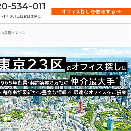
20-534-011
オフィス探しを依頼する
0〜17:00（土日祝日は除く）
ルの賃貸オフィス
東京23区
オフィス探し
の
は
021-44160
お問い合わせ番号：
※
仲介最大手
1965年創業・契約実績8万社の
三鬼商事が最新かつ豊富な情報で
最適なオフィスをご提案
た。