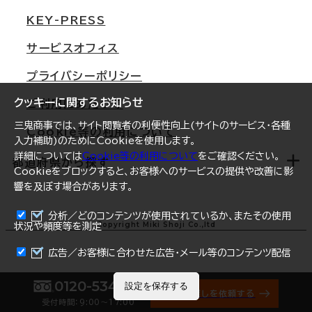
東京
三鬼商事が選ばれる理由
KEY-PRESS
大阪
一般事業主行動計画
サービスオフィス
名古屋
採用情報
プライバシーポリシー
札幌
ご契約者様の声
クッキーに関するお知らせ
ご利用にあたって
仙台
三鬼商事では、サイト閲覧者の利便性向上(サイトのサービス・各種
Cookie等の利用について
横浜
入力補助)のためにCookieを使用します。
詳細については
Cookie等の利用について
をご確認ください。
福岡
都道府県から探す
Cookieをブロックすると、お客様へのサービスの提供や改善に影
響を及ぼす場合があります。
オフィスリポート
ログイン
分析／どのコンテンツが使用されているか、またその使用
北海道
Copyright Miki Shoji Co.,ltd
状況や頻度等を測定
まとめて資料請求
青森県
広告／お客様に合わせた広告・メール等のコンテンツ配信
岩手県
0120-534-011
設定を保存する
オフィス探しを依頼する
受付時間：9:00〜17:00
宮城県