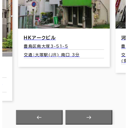
ＨＫアークビル
河
豊島区南大塚3-51-5
豊
交通：大塚駅(JR) 南口 3分
交
(東
1