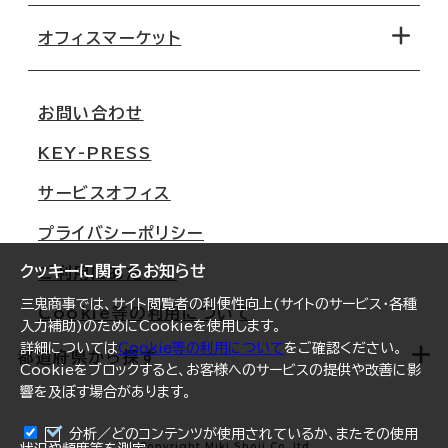
路線・駅から探す
移転コストシミュレーション
オフィスマーケット
会社概要
移転スケジュール
支店情報
オフィス移転Q&A
お問い合わせ
東京
三鬼商事が選ばれる理由
KEY-PRESS
大阪
一般事業主行動計画
サービスオフィス
名古屋
採用情報
プライバシーポリシー
札幌
ご契約者様の声
クッキーに関するお知らせ
ご利用にあたって
仙台
三鬼商事では、サイト閲覧者の利便性向上(サイトのサービス・各種
Cookie等の利用について
横浜
入力補助)のためにCookieを使用します。
詳細については
Cookie等の利用について
をご確認ください。
福岡
都道府県から探す
Cookieをブロックすると、お客様へのサービスの提供や改善に影
響を及ぼす場合があります。
オフィスリポート
ログイン
分析／どのコンテンツが使用されているか、またその使用
北海道
Copyright Miki Shoji Co.,ltd