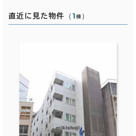
（
1
）
直近に見た物件
棟