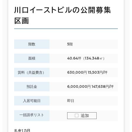
川口イーストビルの公開募集
区画
階数
5階
面積
40.64坪（134.348㎡）
賃料（共益費含）
630,000円 15,503円/坪
預託金
6,000,000円 147,638円/坪
入居可能日
即日
一括請求リスト
追加
礼金1カ月