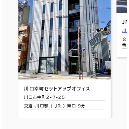
ＪＭ１７３
川口市末広2-15
交通：川口元郷駅 ( 埼玉高速鉄道線 ) 2
番口 14分
フィス
 9分