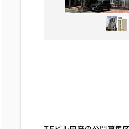
ＴＦビル甲府の公開募集