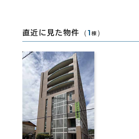
（
1
）
直近に見た物件
棟