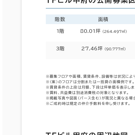
階数
面積
1階
80.01坪
（264.497㎡）
3階
27.46坪
（90.777㎡）
※募集フロアや面積、賃貸条件、設備等は状況によ
※（案）のフロアは分割または一括貸の面積例です。
※賃貸条件の上段は月額、下段は坪単価を表示しま
※賃料、共益費は別途消費税の対象となります。
※掲載写真や図面（パース含む）が現況と異なる場
※ご成約時は規定の仲介手数料を申し受けます。