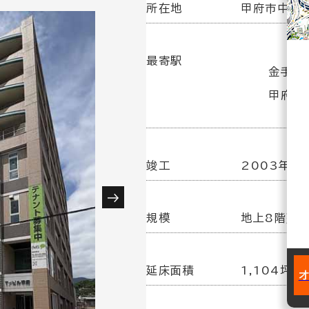
所在地
甲府市中央3-
最寄駅
金手駅(
甲府駅(
竣工
2003年 3
規模
地上8階建
延床面積
1,104坪