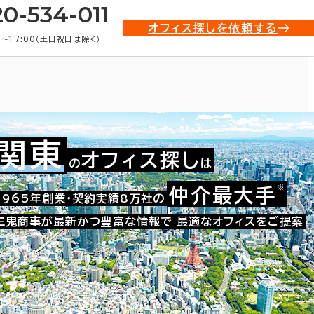
20-534-011
オフィス探しを依頼する
0〜17:00（土日祝日は除く）
関東
オフィス探し
の
は
※
仲介最大手
021-48281
1965年創業・契約実績8万社の
お問い合わせ番号：
三鬼商事が最新かつ豊富な情報で
最適なオフィスをご提案