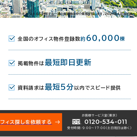
10-14
※オフィスビルに付帯する一連の賃貸借の仲介業務を指します。2023年4月当社調べ
JR) 6分
60,000
全国のオフィス物件登録数
約
棟
JR) 南口 15分
最短即日更新
掲載物件は
月
最短5分
資料請求は
以内でスピード提供
お客様サービス室（東京）
0120-534-011
オフィス探しを依頼する
受付時間：9:00〜17:00（土日祝日は除く）