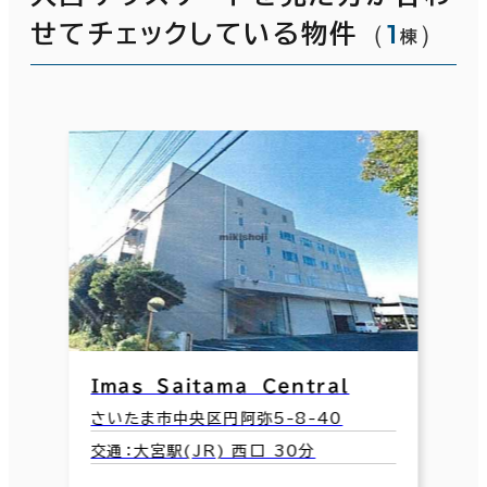
（
1
）
せてチェックしている物件
棟
Ｉｍａｓ Ｓａｉｔａｍａ Ｃｅｎｔｒａｌ
さいたま市中央区円阿弥5-8-40
交通：大宮駅(JR) 西口 30分