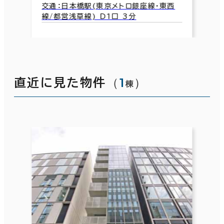
交通：日本橋駅(東京メトロ銀座線･東西
線/都営浅草線) D1口 3分
（
1
）
直近に見た物件
棟