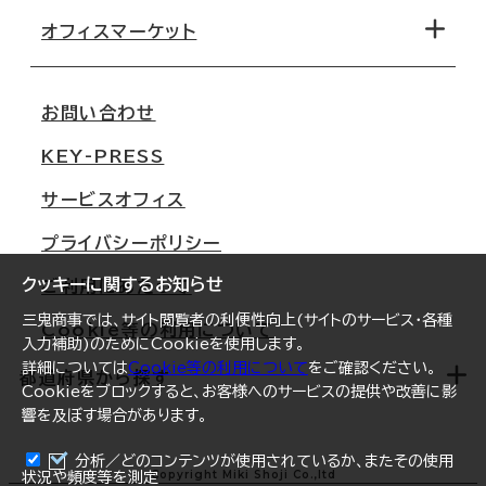
移転コストシミュレーション
オフィスマーケット
会社概要
移転スケジュール
支店情報
オフィス移転Q&A
お問い合わせ
東京
三鬼商事が選ばれる理由
KEY-PRESS
大阪
一般事業主行動計画
サービスオフィス
名古屋
採用情報
プライバシーポリシー
札幌
ご契約者様の声
クッキーに関するお知らせ
ご利用にあたって
仙台
三鬼商事では、サイト閲覧者の利便性向上(サイトのサービス・各種
Cookie等の利用について
横浜
入力補助)のためにCookieを使用します。
詳細については
Cookie等の利用について
をご確認ください。
福岡
都道府県から探す
Cookieをブロックすると、お客様へのサービスの提供や改善に影
響を及ぼす場合があります。
オフィスリポート
ログイン
分析／どのコンテンツが使用されているか、またその使用
北海道
Copyright Miki Shoji Co.,ltd
状況や頻度等を測定