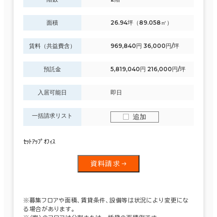
面積
26.94坪（89.058㎡）
賃料（共益費含）
969,840円 36,000円/坪
預託金
5,819,040円 216,000円/坪
入居可能日
即日
一括請求リスト
追加
ｾｯﾄｱｯﾌﾟｵﾌｨｽ
資料請求
※募集フロアや面積、賃貸条件、設備等は状況により変更にな
る場合があります。