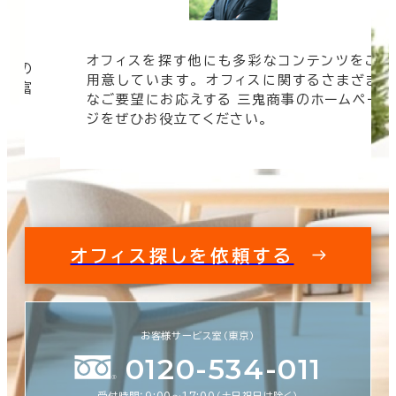
オフィスを探す他にも多彩なコンテンツをご
信頼の
用意しています。 オフィスに関するさまざま
 豊富
なご要望にお応えする 三鬼商事のホームペー
す。
ジをぜひお役立てください。
オフィス探しを依頼する
お客様サービス室（東京）
0120-534-011
受付時間：9:00〜17:00（土日祝日は除く）