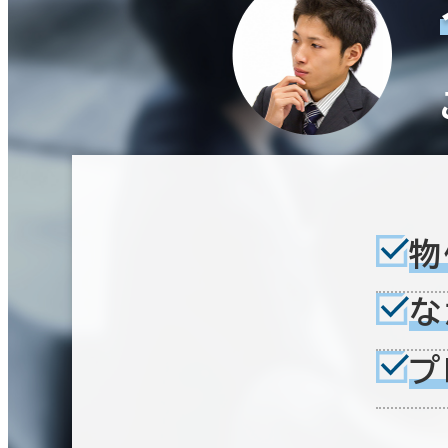
物
な
プ