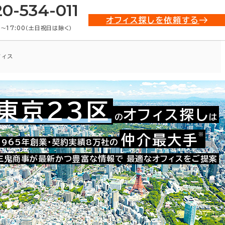
20-534-011
オフィス探しを依頼する
0〜17:00（土日祝日は除く）
フィス
東京23区
オフィス探し
の
は
021-52239
お問い合わせ番号：
※
仲介最大手
1965年創業・契約実績8万社の
三鬼商事が最新かつ豊富な情報で
最適なオフィスをご提案
た。