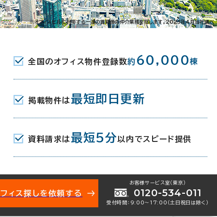
※オフィスビルに付帯する一連の賃貸借の仲介業務を指します。2023年4月当社調べ
60,000
全国のオフィス物件登録数
約
棟
最短即日更新
掲載物件は
021-52239
お問い合わせ番号：
最短5分
資料請求は
以内でスピード提供
お客様サービス室（東京）
0120-534-011
オフィス探しを依頼する
1-5-9
受付時間：9:00〜17:00（土日祝日は除く）