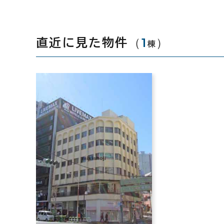
（
1
）
直近に見た物件
棟