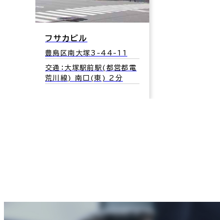
フサカビル
豊島区南大塚3-44-11
交通：大塚駅前駅(都営都電
荒川線) 南口(東) 2分