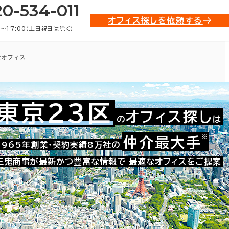
20-534-011
オフィス探しを依頼する
0〜17:00（土日祝日は除く）
貸オフィス
東京23区
オフィス探し
の
は
※
仲介最大手
021-52450
1965年創業・契約実績8万社の
お問い合わせ番号：
三鬼商事が最新かつ豊富な情報で
最適なオフィスをご提案