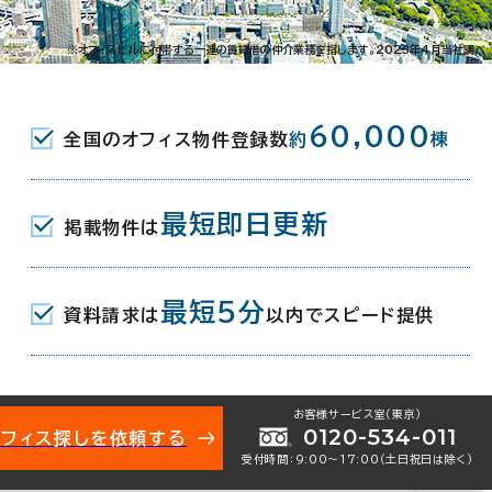
3-44-11
※オフィスビルに付帯する一連の賃貸借の仲介業務を指します。2023年4月当社調べ
前駅(都営都電荒川線) 南口(東) 2分
60,000
全国のオフィス物件登録数
約
棟
JR) 南口 3分
駅(東京メトロ丸ノ内線) 1番口 6分
最短即日更新
掲載物件は
月
最短5分
資料請求は
以内でスピード提供
地下1階建
お客様サービス室（東京）
0120-534-011
オフィス探しを依頼する
受付時間：9:00〜17:00（土日祝日は除く）