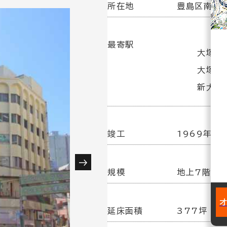
所在地
豊島区南大塚
最寄駅
大塚駅
大塚駅(
新大塚
竣工
1969年10
規模
地上7階／
延床面積
377坪