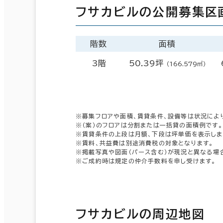
フサカビルの公開募集区
階数
面積
3階
50.39坪
（166.579㎡）
※募集フロアや面積、賃貸条件、設備等は状況によ
※（案）のフロアは分割または一括貸の面積例です。
※賃貸条件の上段は月額、下段は坪単価を表示しま
※賃料、共益費は別途消費税の対象となります。
※掲載写真や図面（パース含む）が現況と異なる場
※ご成約時は規定の仲介手数料を申し受けます。
フサカビルの周辺地図