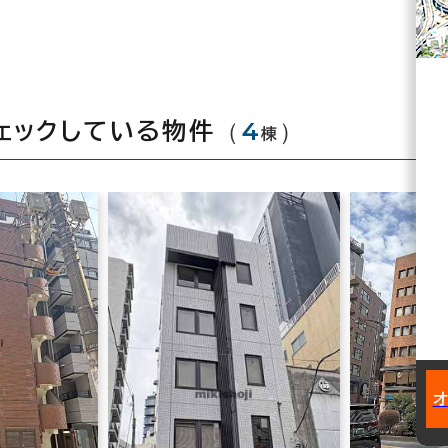
（
4
）
ェックしている物件
棟