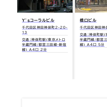
Ｙ’ｓコーラルビル
橋口ビル
千代田区神田神保町2-20-
千代田区神田神保
13
交通：神保町駅(
交通：神保町駅(東京メトロ
半蔵門線/都営
半蔵門線/都営三田線･新宿
線) A4口 5分
線) A4口 2分