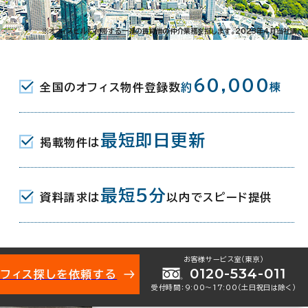
※オフィスビルに付帯する一連の賃貸借の仲介業務を指します。2023年4月当社調べ
60,000
全国のオフィス物件登録数
約
棟
最短即日更新
掲載物件は
最短5分
資料請求は
以内でスピード提供
お客様サービス室（東京）
0120-534-011
オフィス探しを依頼する
受付時間：9:00〜17:00（土日祝日は除く）