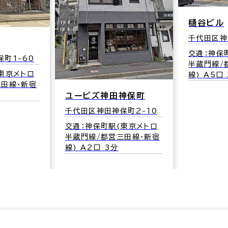
樋谷ビル
千代田区神
交通：神保
町1-60
半蔵門線/
東京メトロ
線) A5口
三田線･新宿
ユービズ神田神保町
千代田区神田神保町2-10
交通：神保町駅(東京メトロ
半蔵門線/都営三田線･新宿
線) A2口 3分