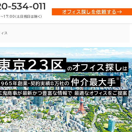
20-534-011
オフィス探しを依頼する
0〜17:00（土日祝日は除く）
フィス
東京23区
オフィス探し
の
は
021-52515
お問い合わせ番号：
※
仲介最大手
1965年創業・契約実績8万社の
三鬼商事が最新かつ豊富な情報で
最適なオフィスをご提案
た。