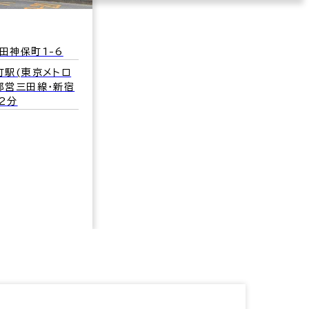
田神保町1-6
町駅(東京メトロ
都営三田線･新宿
 2分