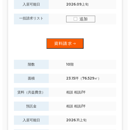
入居可能日
2026.09上旬
一括請求リスト
追加
資料請求
階数
10階
面積
23.15坪（76.529㎡）
賃料（共益費含）
相談 相談/坪
預託金
相談 相談/坪
入居可能日
2026.11上旬