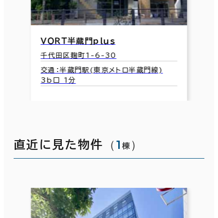
ＶＯＲＴ半蔵門ｐｌｕｓ
千代田区麹町1-6-30
交通：半蔵門駅(東京メトロ半蔵門線)
3b口 1分
（
1
）
直近に見た物件
棟