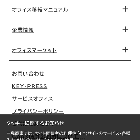
オフィス移転マニュアル
エリアから探す
地図から探す
企業情報
オフィス探しのためのチェックポイント
路線・駅から探す
移転コストシミュレーション
オフィスマーケット
会社概要
移転スケジュール
支店情報
オフィス移転Q&A
お問い合わせ
東京
三鬼商事が選ばれる理由
KEY-PRESS
大阪
一般事業主行動計画
サービスオフィス
名古屋
採用情報
プライバシーポリシー
札幌
ご契約者様の声
クッキーに関するお知らせ
ご利用にあたって
仙台
三鬼商事では、サイト閲覧者の利便性向上(サイトのサービス・各種
Cookie等の利用について
横浜