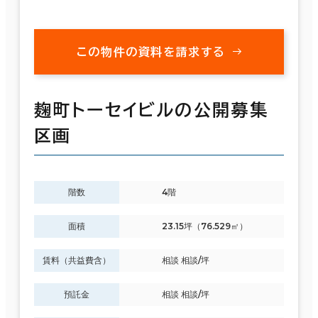
この物件の資料を請求する
麹町トーセイビルの公開募集
区画
階数
4階
面積
23.15坪（76.529㎡）
賃料（共益費含）
相談 相談/坪
預託金
相談 相談/坪