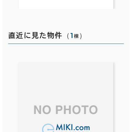
（
1
）
直近に見た物件
棟