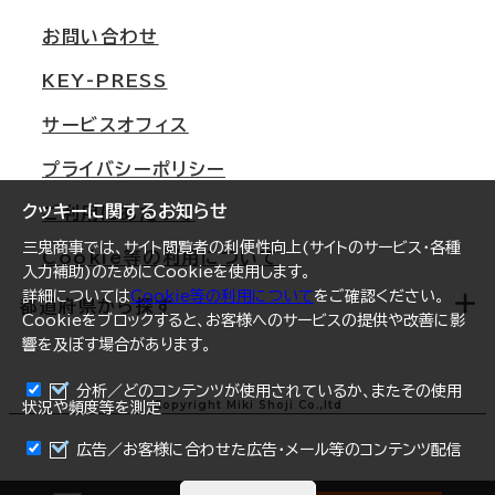
支店情報
オフィス移転Q&A
お問い合わせ
東京
三鬼商事が選ばれる理由
KEY-PRESS
大阪
一般事業主行動計画
サービスオフィス
名古屋
採用情報
プライバシーポリシー
札幌
ご契約者様の声
クッキーに関するお知らせ
ご利用にあたって
仙台
三鬼商事では、サイト閲覧者の利便性向上(サイトのサービス・各種
Cookie等の利用について
横浜
入力補助)のためにCookieを使用します。
詳細については
Cookie等の利用について
をご確認ください。
福岡
都道府県から探す
Cookieをブロックすると、お客様へのサービスの提供や改善に影
響を及ぼす場合があります。
オフィスリポート
ログイン
分析／どのコンテンツが使用されているか、またその使用
北海道
Copyright Miki Shoji Co.,ltd
状況や頻度等を測定
まとめて資料請求
青森県
広告／お客様に合わせた広告・メール等のコンテンツ配信
岩手県