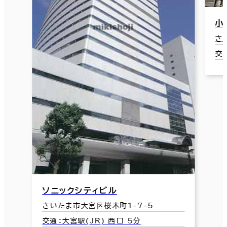
小
さ
交
ソニックシティビル
さいたま市大宮区桜木町1-7-5
交通：大宮駅(JR) 西口 5分