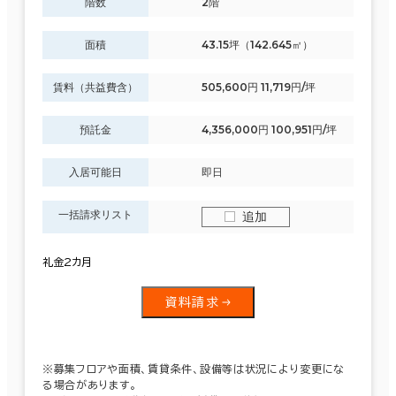
階数
2階
面積
43.15坪（142.645㎡）
賃料（共益費含）
505,600円 11,719円/坪
預託金
4,356,000円 100,951円/坪
入居可能日
即日
一括請求リスト
追加
礼金2カ月
資料請求
※募集フロアや面積、賃貸条件、設備等は状況により変更にな
る場合があります。