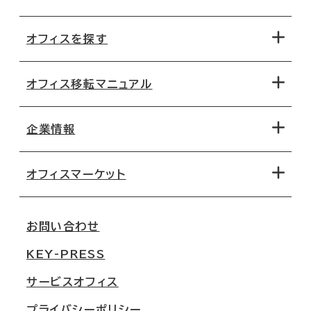
オフィスを探す
オフィス移転マニュアル
エリアから探す
地図から探す
企業情報
オフィス探しのためのチェックポイント
路線・駅から探す
移転コストシミュレーション
オフィスマーケット
会社概要
移転スケジュール
支店情報
オフィス移転Q&A
お問い合わせ
東京
三鬼商事が選ばれる理由
KEY-PRESS
大阪
一般事業主行動計画
サービスオフィス
名古屋
採用情報
プライバシーポリシー