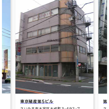
東京殖産第５ビル
第
さいたま市大宮区大成町3-492-7
さ