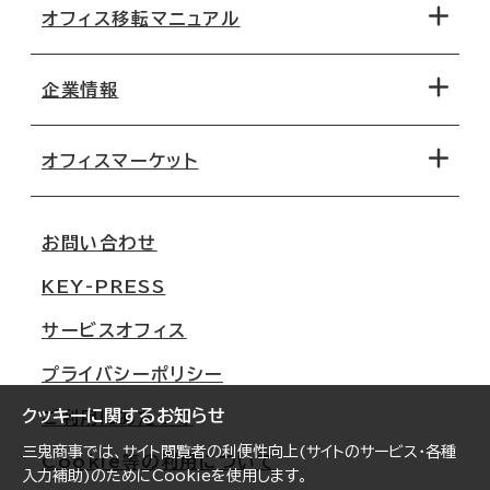
オフィス移転マニュアル
エリアから探す
地図から探す
企業情報
オフィス探しのためのチェックポイント
路線・駅から探す
移転コストシミュレーション
オフィスマーケット
会社概要
移転スケジュール
支店情報
オフィス移転Q&A
お問い合わせ
東京
三鬼商事が選ばれる理由
KEY-PRESS
大阪
一般事業主行動計画
サービスオフィス
名古屋
採用情報
プライバシーポリシー
札幌
ご契約者様の声
クッキーに関するお知らせ
ご利用にあたって
仙台
三鬼商事では、サイト閲覧者の利便性向上(サイトのサービス・各種
Cookie等の利用について
横浜
入力補助)のためにCookieを使用します。