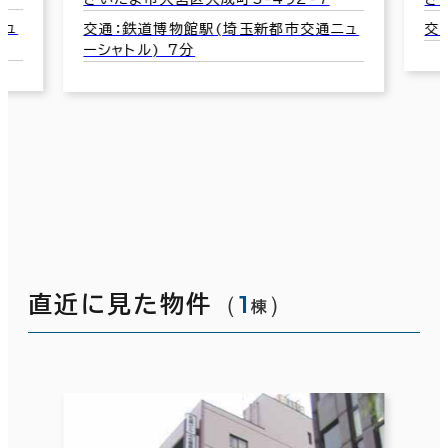
ニュ
交通：鉄道博物館駅(埼玉新都市交通ニュ
交
ーシャトル) 7分
（
1
）
直近に見た物件
棟