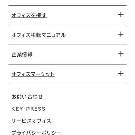
オフィスを探す
オフィス移転マニュアル
エリアから探す
地図から探す
企業情報
オフィス探しのためのチェックポイント
路線・駅から探す
移転コストシミュレーション
オフィスマーケット
会社概要
移転スケジュール
支店情報
オフィス移転Q&A
お問い合わせ
東京
三鬼商事が選ばれる理由
KEY-PRESS
大阪
一般事業主行動計画
サービスオフィス
名古屋
採用情報
プライバシーポリシー
札幌