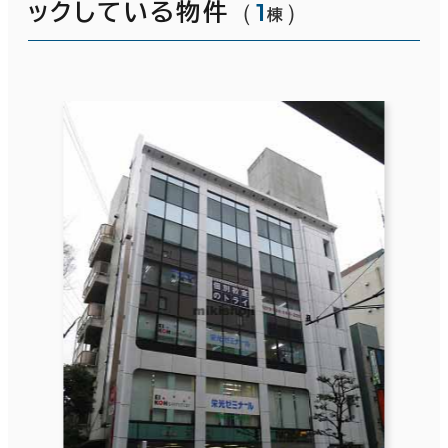
（
1
）
ックしている物件
棟