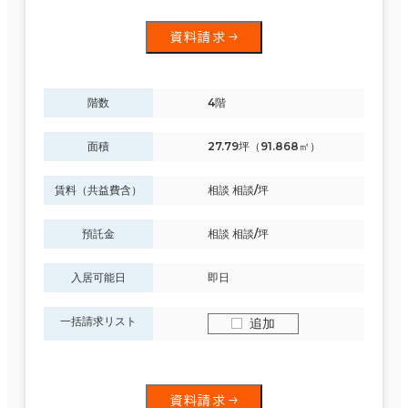
資料請求
階数
4階
面積
27.79坪（91.868㎡）
賃料（共益費含）
相談 相談/坪
預託金
相談 相談/坪
入居可能日
即日
一括請求リスト
追加
資料請求