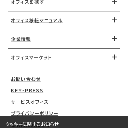
オフィスを探す
オフィス移転マニュアル
エリアから探す
地図から探す
企業情報
オフィス探しのためのチェックポイント
路線・駅から探す
移転コストシミュレーション
オフィスマーケット
会社概要
移転スケジュール
支店情報
オフィス移転Q&A
お問い合わせ
東京
三鬼商事が選ばれる理由
KEY-PRESS
大阪
一般事業主行動計画
サービスオフィス
名古屋
採用情報
プライバシーポリシー
札幌
ご契約者様の声
クッキーに関するお知らせ
ご利用にあたって
仙台