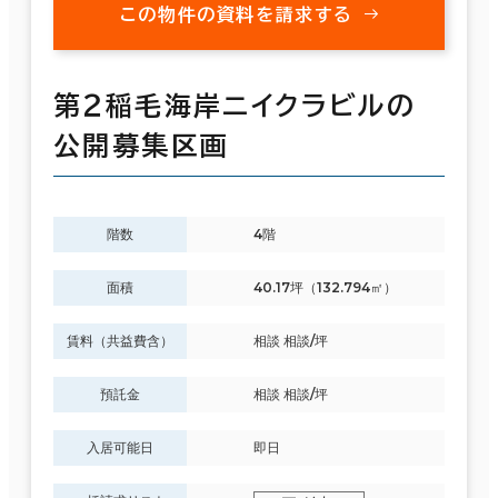
この物件の資料を請求する
第２稲毛海岸ニイクラビルの
公開募集区画
階数
4階
面積
40.17坪（132.794㎡）
賃料（共益費含）
相談 相談/坪
預託金
相談 相談/坪
入居可能日
即日