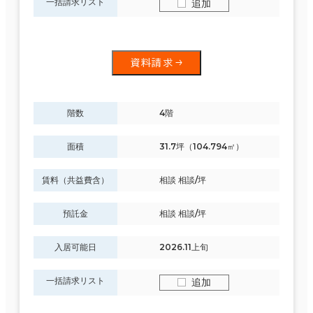
一括請求リスト
追加
資料請求
階数
4階
面積
31.7坪（104.794㎡）
賃料（共益費含）
相談 相談/坪
預託金
相談 相談/坪
入居可能日
2026.11上旬
一括請求リスト
追加