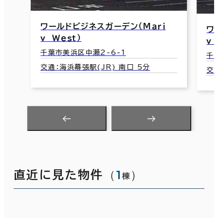
ワールドビジネスガーデン（Ｍａｒｉ
ワ
ｖ Ｗｅｓｔ）
ｖ 
千葉市美浜区中瀬2-6-1
千
交通：海浜幕張駅(JR) 南口 5分
交
（
1
）
直近に見た物件
棟