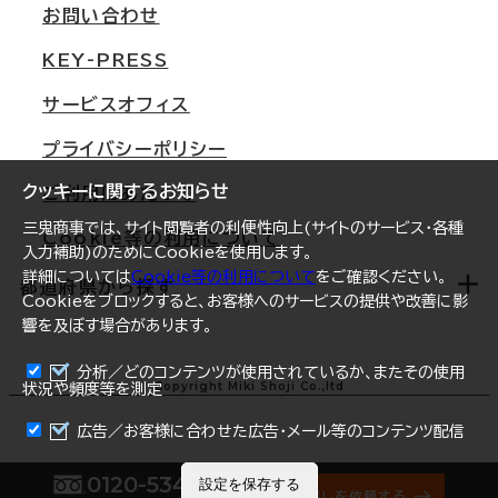
支店情報
オフィス移転Q&A
お問い合わせ
東京
三鬼商事が選ばれる理由
KEY-PRESS
大阪
一般事業主行動計画
サービスオフィス
名古屋
採用情報
プライバシーポリシー
札幌
ご契約者様の声
クッキーに関するお知らせ
ご利用にあたって
仙台
三鬼商事では、サイト閲覧者の利便性向上(サイトのサービス・各種
Cookie等の利用について
横浜
入力補助)のためにCookieを使用します。
詳細については
Cookie等の利用について
をご確認ください。
福岡
都道府県から探す
Cookieをブロックすると、お客様へのサービスの提供や改善に影
響を及ぼす場合があります。
オフィスリポート
ログイン
分析／どのコンテンツが使用されているか、またその使用
北海道
Copyright Miki Shoji Co.,ltd
状況や頻度等を測定
まとめて資料請求
青森県
広告／お客様に合わせた広告・メール等のコンテンツ配信
岩手県
0120-534-011
設定を保存する
オフィス探しを依頼する