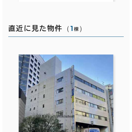
（
1
）
直近に見た物件
棟