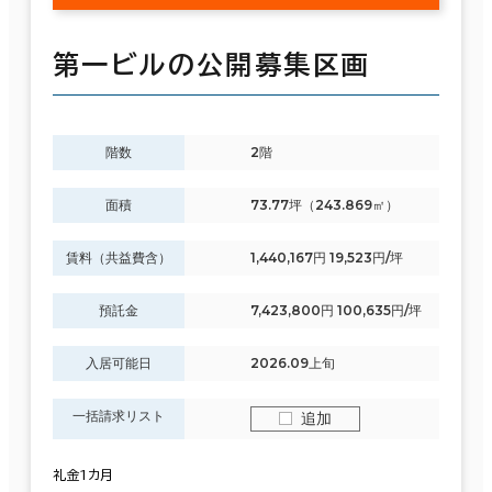
第一ビルの公開募集区画
階数
2階
面積
73.77坪（243.869㎡）
賃料（共益費含）
1,440,167円 19,523円/坪
預託金
7,423,800円 100,635円/坪
入居可能日
2026.09上旬
一括請求リスト
追加
礼金1カ月