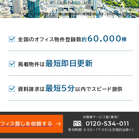
1
※オフィスビルに付帯する一連の賃貸借の仲介業務を指します。2023年4月当社調べ
R) 東口 5分
60,000
全国のオフィス物件登録数
約
棟
東武野田線) 東口 5分
最短即日更新
掲載物件は
月
最短5分
資料請求は
以内でスピード提供
地下1階建
お客様サービス室（東京）
0120-534-011
オフィス探しを依頼する
受付時間：9:00〜17:00（土日祝日は除く）