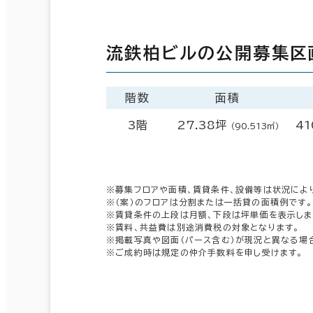
流鉄柏ビルの公開募集区
階数
面積
3階
27.38坪
41
（90.513㎡）
※募集フロアや面積、賃貸条件、設備等は状況によ
※（案）のフロアは分割または一括貸の面積例です。
※賃貸条件の上段は月額、下段は坪単価を表示しま
※賃料、共益費は別途消費税の対象となります。
※掲載写真や図面（パース含む）が現況と異なる場
※ご成約時は規定の仲介手数料を申し受けます。