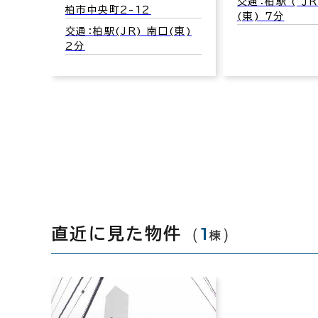
交通：柏駅 ( ＪＲ
柏市中央町2-12
(東) 7分
交通：柏駅(JR) 南口(東)
2分
（
1
）
直近に見た物件
棟