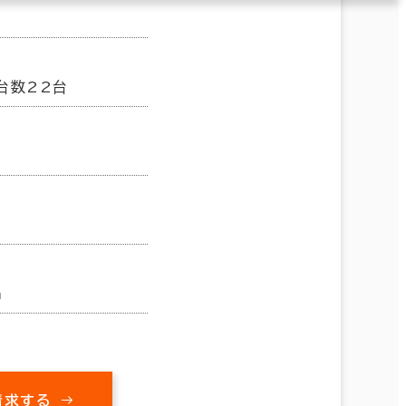
台数22台
m
請求する