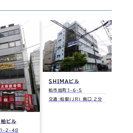
ＳＨＩＭＡビル
フィ
Ⅰ、
柏市旭町1-6-5
柏市南
交通：柏駅(JR) 南口 2分
交通：
分
ス柏ビル
-2-48