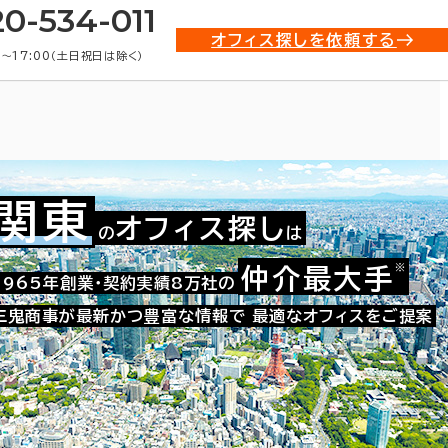
20-534-011
オフィス探しを依頼する
0〜17:00（土日祝日は除く）
関東
オフィス探し
の
は
※
仲介最大手
021-89629
1965年創業・契約実績8万社の
お問い合わせ番号：
三鬼商事が最新かつ豊富な情報で
最適なオフィスをご提案