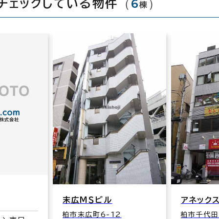
（
6
）
チェックしている物件
棟
末広ＭＳビル
アネック
柏市末広町6-12
柏市千代田1