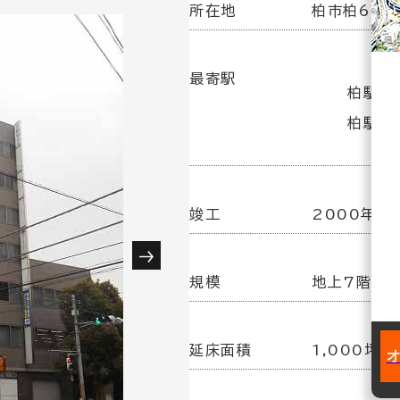
所在地
柏市柏6-1-
最寄駅
柏駅(J
柏駅(
竣工
2000年 3
規模
地上7階／
延床面積
1,000坪