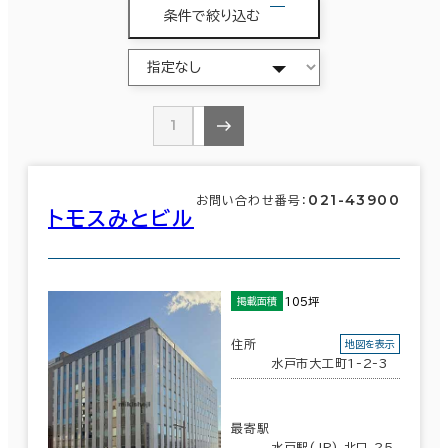
条件で絞り込む
1
2
021-43900
お問い合わせ番号：
トモスみとビル
105坪
掲載面積
住所
地図を表示
水戸市大工町1-2-3
最寄駅
水戸駅(JR) 北口 25