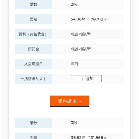
階数
2階
面積選択
面積
54.06坪（178.712㎡）
坪数
人数
賃料（共益費含）
相談 相談/坪
～
預託金
相談 相談/坪
複数フロアを含む
入居可能日
即日
追加
一括請求リスト
賃料選択（共益費含）
坪単価
月総額
資料請求
～
賃料非公開物件を含む
階数
3階
面積
39.92坪（131.968㎡）