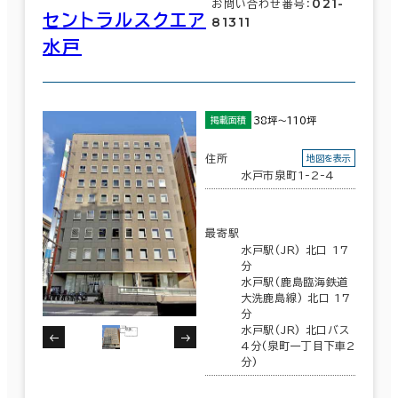
021-
お問い合わせ番号：
セントラルスクエア
81311
水戸
38坪～110坪
掲載面積
住所
地図を表示
水戸市泉町1-2-4
最寄駅
水戸駅(JR) 北口 17
分
水戸駅(鹿島臨海鉄道
大洗鹿島線) 北口 17
分
水戸駅(JR) 北口バス
4分(泉町一丁目下車2
分)