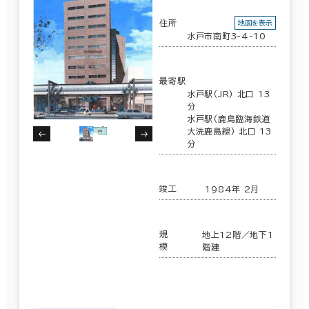
住所
地図を表示
水戸市南町3-4-10
最寄駅
水戸駅(JR) 北口 13
分
水戸駅(鹿島臨海鉄道
大洗鹿島線) 北口 13
分
竣工
1984年 2月
条件で絞り込む
規
地上12階／地下1
模
階建
現在の条件