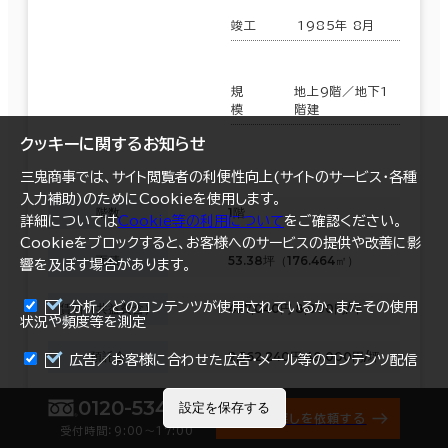
竣工
1985年 8月
規
地上9階／地下1
模
階建
クッキーに関するお知らせ
三鬼商事では、サイト閲覧者の利便性向上(サイトのサービス・各種
入力補助)のためにCookieを使用します。
階数
1階
詳細については
Cookie等の利用について
をご確認ください。
Cookieをブロックすると、お客様へのサービスの提供や改善に影
面積
53.38坪（176.464㎡）
響を及ぼす場合があります。
分析／どのコンテンツが使用されているか、またその使用
賃料（共益費含）
427,040円 8,000円/坪
状況や頻度等を測定
まとめて資料請求
預託金
2,562,240円 48,000円/坪
広告／お客様に合わせた広告・メール等のコンテンツ配信
0120-534-011
入居可能日
即日
設定を保存する
オフィス探しを依頼する
受付時間：9:00〜17:00