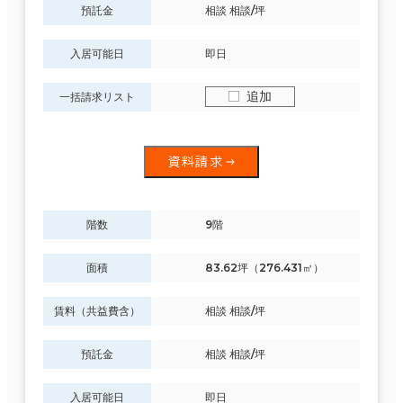
預託金
相談 相談/坪
入居可能日
即日
追加
一括請求リスト
資料請求
階数
9階
面積
83.62坪（276.431㎡）
賃料（共益費含）
相談 相談/坪
預託金
相談 相談/坪
入居可能日
即日