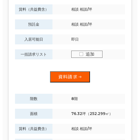
賃料（共益費含）
相談 相談/坪
預託金
相談 相談/坪
入居可能日
即日
追加
一括請求リスト
資料請求
階数
8階
面積
76.32坪（252.299㎡）
賃料（共益費含）
相談 相談/坪