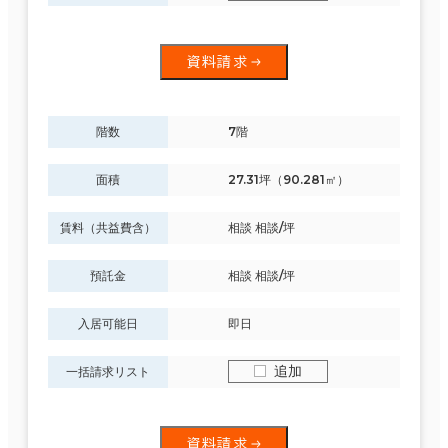
資料請求
階数
7階
面積
27.31坪（90.281㎡）
賃料（共益費含）
相談 相談/坪
預託金
相談 相談/坪
入居可能日
即日
追加
一括請求リスト
資料請求