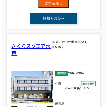
資料請求
詳細を見る
021-
お問い合わせ番号：
さくらスクエア水
54152
戸
20坪～28坪
掲載面積
住所
地図を表示
水戸市中央1-1-7
最寄駅