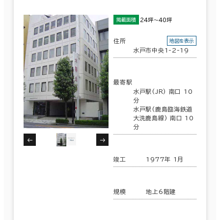
24坪～40坪
掲載面積
住所
地図を表示
水戸市中央1-2-19
最寄駅
水戸駅(JR) 南口 10
分
水戸駅(鹿島臨海鉄道
大洗鹿島線) 南口 10
分
竣工
1977年 1月
規模
地上6階建