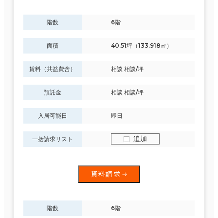
階数
6階
面積
40.51坪（133.918㎡）
賃料（共益費含）
相談 相談/坪
預託金
相談 相談/坪
入居可能日
即日
追加
一括請求リスト
資料請求
階数
6階