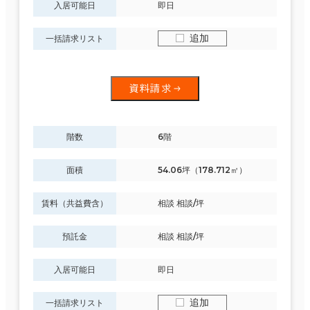
入居可能日
即日
制震・免震構造
追加
一括請求リスト
駐車場設備あり
1フロア面積100坪以上
資料請求
階数
6階
該当数
面積
54.06坪（178.712㎡）
94室
(26
賃料（共益費含）
相談 相談/坪
棟)
預託金
相談 相談/坪
入居可能日
即日
この条件で検索する
追加
一括請求リスト