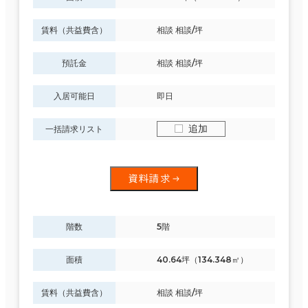
賃料（共益費含）
相談 相談/坪
駅徒歩
預託金
相談 相談/坪
3分以内
エリアを追加・変更する
5分以内
入居可能日
即日
茨城県
(189)
10分以内
追加
一括請求リスト
栃木県
(59)
資料請求
群馬県
(74)
入居可能時期
埼玉県
(240)
即入居可能
階数
5階
3か月以内
千葉県
(406)
面積
40.64坪（134.348㎡）
６か月以内
賃料（共益費含）
相談 相談/坪
東京都
(4,023)