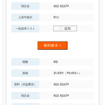
６か月以上
預託金
相談 相談/坪
神奈川県
(1,081)
入居可能日
即日
山梨県
(23)
94室
築年数
追加
一括請求リスト
(26棟)
該当数
建築中
1年以内
5年以内
10年以内
20年以内
30年以内
資料請求
この条件で検索する
階数
5階
階数
面積
21.33坪（70.513㎡）
1階
2階以上
賃料（共益費含）
相談 相談/坪
預託金
相談 相談/坪
その他