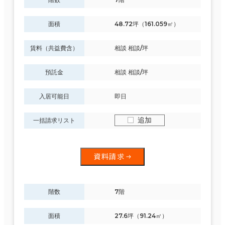
面積
48.72坪（161.059㎡）
賃料（共益費含）
相談 相談/坪
預託金
相談 相談/坪
入居可能日
即日
追加
一括請求リスト
資料請求
階数
7階
面積
27.6坪（91.24㎡）