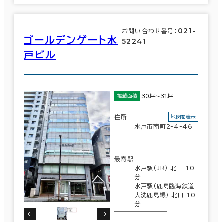
021-
お問い合わせ番号：
ゴールデンゲート水
52241
戸ビル
30坪～31坪
掲載面積
住所
地図を表示
水戸市南町2-4-46
最寄駅
水戸駅(JR) 北口 10
分
水戸駅(鹿島臨海鉄道
大洗鹿島線) 北口 10
分