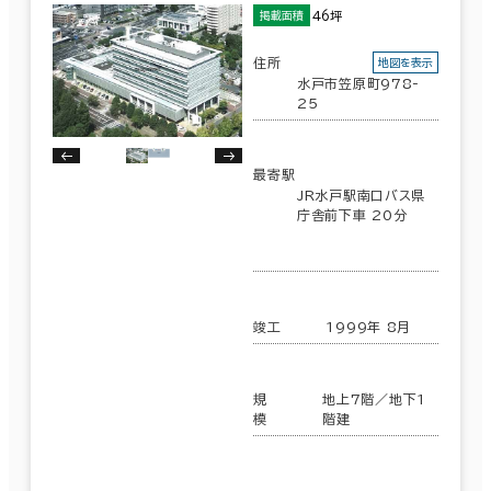
46坪
掲載面積
住所
地図を表示
水戸市笠原町978-
25
最寄駅
JR水戸駅南口バス県
庁舎前下車 20分
竣工
1999年 8月
規
地上7階／地下1
模
階建