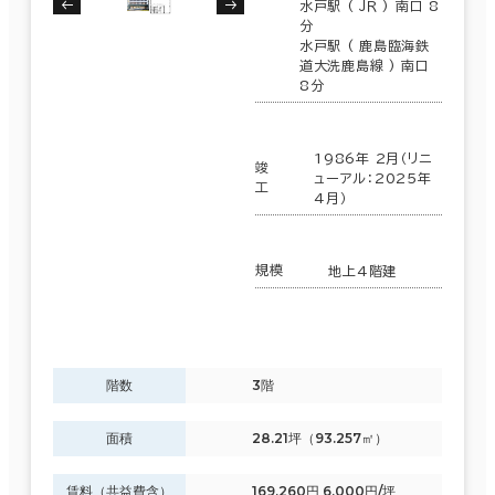
水戸駅 ( ＪＲ ) 南口 8
分
水戸駅 ( 鹿島臨海鉄
道大洗鹿島線 ) 南口
8分
1986年 2月（リニ
竣
ューアル：2025年
工
4月）
規模
地上4階建
階数
3階
面積
28.21坪（93.257㎡）
賃料（共益費含）
169,260円 6,000円/坪