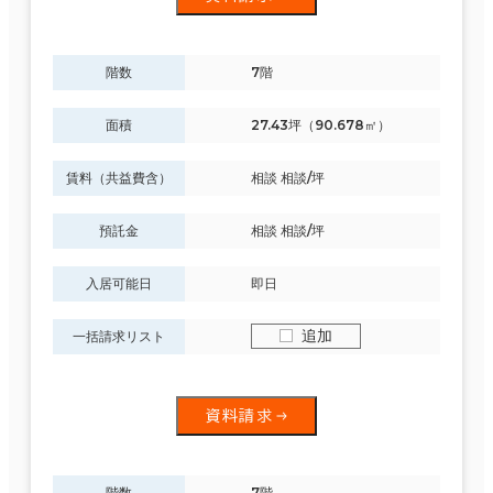
階数
7階
面積
27.43坪（90.678㎡）
賃料（共益費含）
相談 相談/坪
預託金
相談 相談/坪
入居可能日
即日
追加
一括請求リスト
資料請求
階数
7階