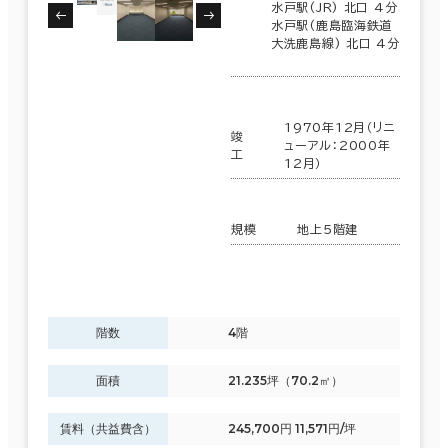
水戸駅(JR) 北口 4分
水戸駅(鹿島臨海鉄道
大洗鹿島線) 北口 4分
1970年12月（リニ
竣
ューアル：2000年
工
12月）
規模
地上5階建
階数
4階
面積
21.235坪（70.2㎡）
賃料（共益費含）
245,700円 11,571円/坪