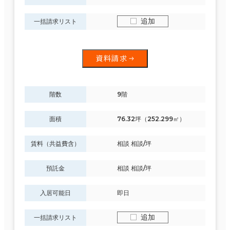
追加
一括請求リスト
資料請求
階数
9階
面積
76.32坪（252.299㎡）
賃料（共益費含）
相談 相談/坪
預託金
相談 相談/坪
入居可能日
即日
追加
一括請求リスト