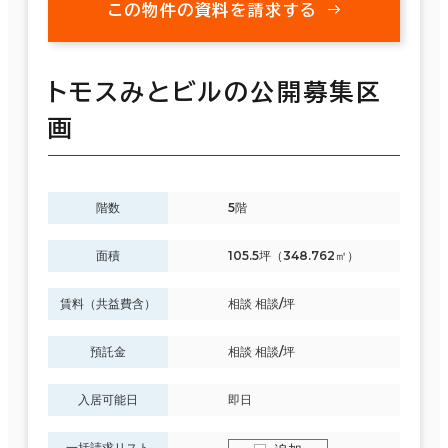
この物件の資料を請求する
トモスみとビルの公開募集区
画
階数
5階
面積
105.5坪（348.762㎡）
賃料（共益費含）
相談 相談/坪
預託金
相談 相談/坪
入居可能日
即日
一括請求リスト