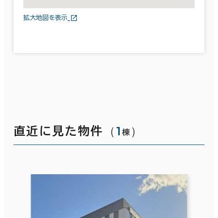
拡大地図を表示
（
1
）
直近に見た物件
棟