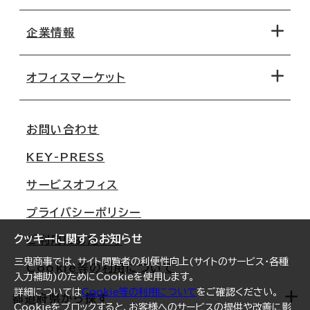
エリアから探す
地図から探す
企業情報
オフィス探しのためのチェックポイント
路線・駅から探す
移転コストシミュレーション
オフィスマーケット
会社概要
移転スケジュール
支店情報
オフィス移転Q&A
お問い合わせ
東京
三鬼商事が選ばれる理由
KEY-PRESS
大阪
一般事業主行動計画
サービスオフィス
名古屋
採用情報
プライバシーポリシー
札幌
ご契約者様の声
クッキーに関するお知らせ
ご利用にあたって
仙台
三鬼商事では、サイト閲覧者の利便性向上(サイトのサービス・各種
Cookie等の利用について
横浜
入力補助)のためにCookieを使用します。
詳細については
Cookie等の利用について
をご確認ください。
福岡
都道府県から探す
Cookieをブロックすると、お客様へのサービスの提供や改善に影