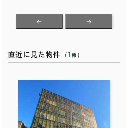
（
1
）
直近に見た物件
棟