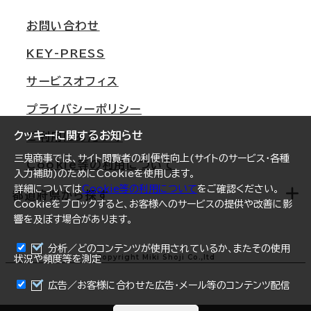
支店情報
オフィス移転Q&A
お問い合わせ
東京
三鬼商事が選ばれる理由
KEY-PRESS
大阪
一般事業主行動計画
サービスオフィス
名古屋
採用情報
プライバシーポリシー
札幌
ご契約者様の声
クッキーに関するお知らせ
ご利用にあたって
仙台
三鬼商事では、サイト閲覧者の利便性向上(サイトのサービス・各種
Cookie等の利用について
横浜
入力補助)のためにCookieを使用します。
詳細については
Cookie等の利用について
をご確認ください。
福岡
都道府県から探す
Cookieをブロックすると、お客様へのサービスの提供や改善に影
響を及ぼす場合があります。
オフィスリポート
ログイン
分析／どのコンテンツが使用されているか、またその使用
北海道
Copyright Miki Shoji Co.,ltd
状況や頻度等を測定
まとめて資料請求
青森県
広告／お客様に合わせた広告・メール等のコンテンツ配信
岩手県