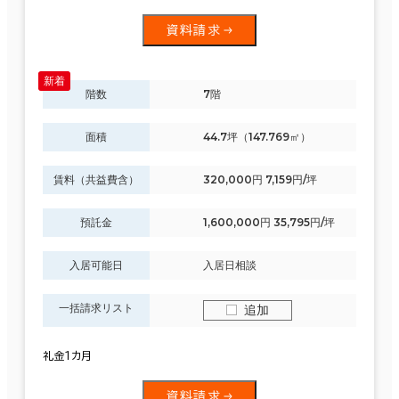
資料請求
階数
7階
面積
44.7坪（147.769㎡）
賃料（共益費含）
320,000円 7,159円/坪
預託金
1,600,000円 35,795円/坪
入居可能日
入居日相談
一括請求リスト
追加
礼金１カ月
資料請求