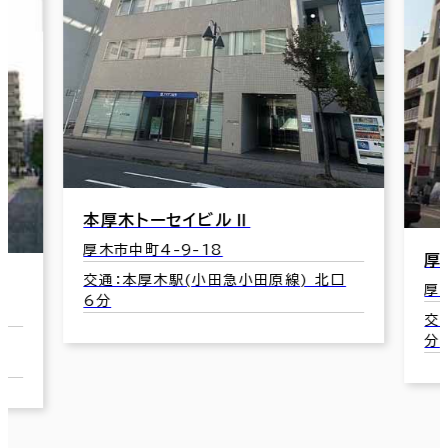
イビルⅡ
-18
厚木Ｔビル
小田急小田原線) 北口
厚木市中町3-2-6
交通：本厚木駅(小田急小田原線)
分