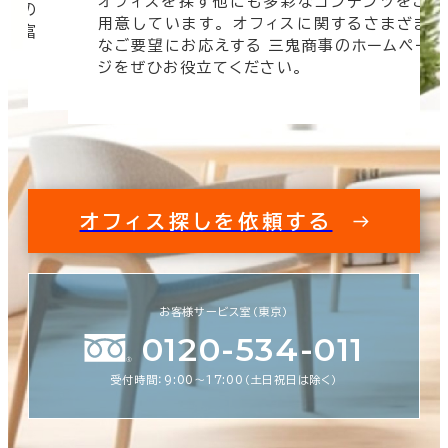
オフィスを探す他にも多彩なコンテンツをご
信頼の
用意しています。 オフィスに関するさまざま
 豊富
なご要望にお応えする 三鬼商事のホームペー
す。
ジをぜひお役立てください。
オフィス探しを依頼する
お客様サービス室（東京）
0120-534-011
受付時間：9:00〜17:00（土日祝日は除く）