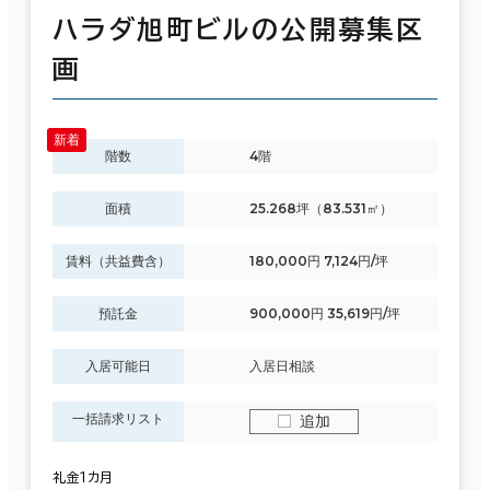
ハラダ旭町ビルの公開募集区
画
階数
4階
面積
25.268坪（83.531㎡）
賃料（共益費含）
180,000円 7,124円/坪
預託金
900,000円 35,619円/坪
入居可能日
入居日相談
一括請求リスト
追加
礼金１カ月