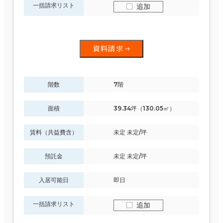
一括請求リスト
追加
資料請求
階数
7階
面積
39.34坪（130.05㎡）
賃料（共益費含）
未定 未定/坪
預託金
未定 未定/坪
入居可能日
即日
一括請求リスト
追加