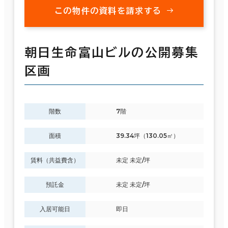
この物件の資料を請求する
朝日生命富山ビルの公開募集
区画
階数
7階
面積
39.34坪（130.05㎡）
賃料（共益費含）
未定 未定/坪
預託金
未定 未定/坪
入居可能日
即日