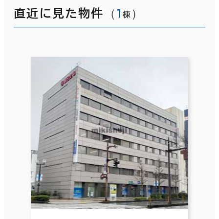
（
1
）
直近に見た物件
棟