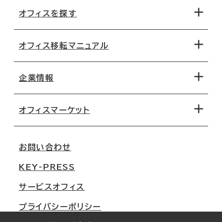
オフィスを探す
オフィス移転マニュアル
エリアから探す
地図から探す
企業情報
オフィス探しのためのチェックポイント
路線・駅から探す
移転コストシミュレーション
オフィスマーケット
会社概要
移転スケジュール
支店情報
オフィス移転Q&A
お問い合わせ
東京
三鬼商事が選ばれる理由
KEY-PRESS
大阪
一般事業主行動計画
サービスオフィス
名古屋
採用情報
プライバシーポリシー
札幌
ご契約者様の声