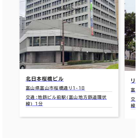
リアライズ富山城址公園ビル
1-18
富山県富山市総曲輪1-5-24
(富山地方鉄道環状
交通：国際会議場前駅(富山地方鉄道
線) 4分