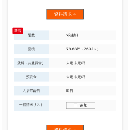
資料請求
階数
7階(案)
面積
78.68坪（260.1㎡）
賃料（共益費含）
未定 未定/坪
預託金
未定 未定/坪
入居可能日
即日
一括請求リスト
追加
資料請求