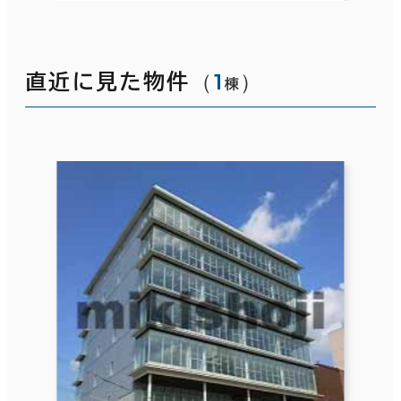
（
1
）
直近に見た物件
棟