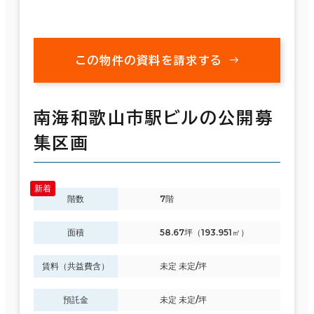
この物件の資料を請求する
南海和歌山市駅ビルの公開募
集区画
階数
7階
面積
58.67坪（193.951㎡）
賃料（共益費含）
未定 未定/坪
預託金
未定 未定/坪