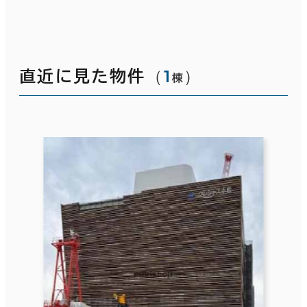
（
1
）
直近に見た物件
棟