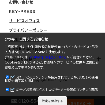
オフィス移転Q&A
お問い合わせ
東京
三鬼商事が選ばれる理由
KEY-PRESS
大阪
一般事業主行動計画
サービスオフィス
名古屋
採用情報
プライバシーポリシー
札幌
ご契約者様の声
クッキーに関するお知らせ
ご利用にあたって
仙台
三鬼商事では、サイト閲覧者の利便性向上(サイトのサービス・各種
Cookie等の利用について
横浜
入力補助)のためにCookieを使用します。
詳細については
Cookie等の利用について
をご確認ください。
福岡
都道府県から探す
Cookieをブロックすると、お客様へのサービスの提供や改善に影
響を及ぼす場合があります。
オフィスリポート
ログイン
分析／どのコンテンツが使用されているか、またその使用
北海道
Copyright Miki Shoji Co.,ltd
状況や頻度等を測定
まとめて資料請求
青森県
広告／お客様に合わせた広告・メール等のコンテンツ配信
岩手県
0120-534-011
設定を保存する
オフィス探しを依頼する