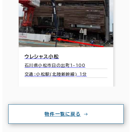
ウレシャス小松
石川県小松市日の出町1-100
交通：小松駅(北陸新幹線) 1分
物件一覧に戻る