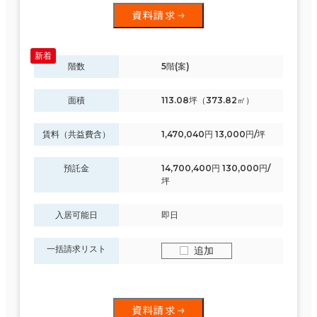
資料請求
階数
5階(案)
面積
113.08坪（373.82㎡）
賃料（共益費含）
1,470,040円 13,000円/坪
預託金
14,700,400円 130,000円/
坪
入居可能日
即日
一括請求リスト
追加
資料請求