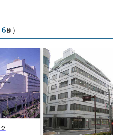
（
6
）
棟
ルク