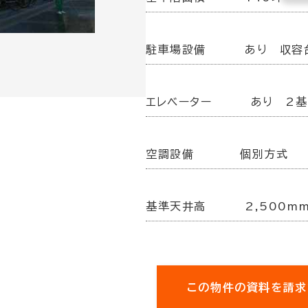
駐車場設備
あり 収容
エレベーター
あり 2基
空調設備
個別方式
基準天井高
2,500m
この物件の資料を請求