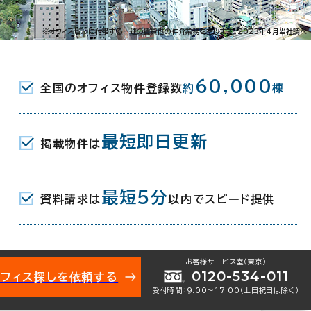
1-25
※オフィスビルに付帯する一連の賃貸借の仲介業務を指します。2023年4月当社調べ
JR) 南口 6分
60,000
全国のオフィス物件登録数
約
棟
最短即日更新
掲載物件は
月
最短5分
資料請求は
以内でスピード提供
地下1階建
お客様サービス室（東京）
0120-534-011
オフィス探しを依頼する
受付時間：9:00〜17:00（土日祝日は除く）