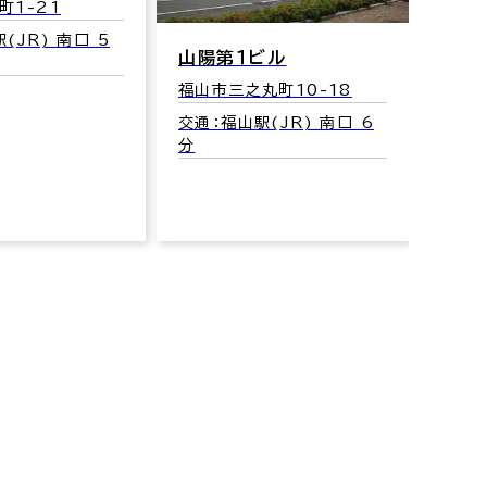
町1-21
(JR) 南口 5
山陽第１ビル
山陽
福山市三之丸町10-18
福山市
交通：福山駅(JR) 南口 6
交通：
分
分