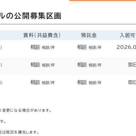
ルの公開募集区画
賃料（共益費含）
預託金
入居可
相談
相談
2026.
）
相談/坪
相談/坪
相談
相談
即
㎡）
相談/坪
相談/坪
相談
相談
即
㎡）
相談/坪
相談/坪
り変更になる場合があります。
す。
合は現況を優先します。