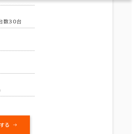
台数30台
m
する