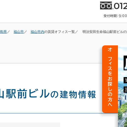
01
受付時間：9:0
島県
福山市
福山市内
の賃貸オフィス一覧
明治安田生命福山駅前ビルの
オフィスをお探しの方へ
山駅前ビル
の建物情報