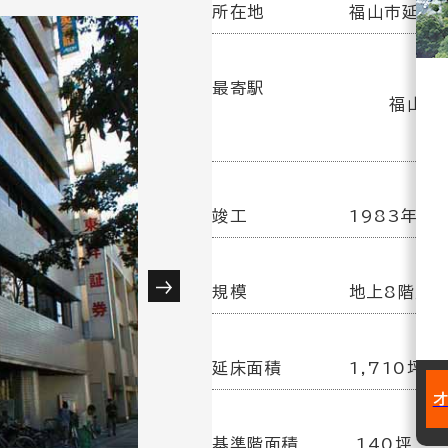
所在地
福山市延広町
最寄駅
福山駅(
竣工
1983年 7
規模
地上8階／
延床面積
1,710坪
基準階面積
140坪