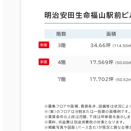
明治安田生命福山駅前ビ
階数
面積
3階
34.66坪
（114.58㎡
4階
17.569坪
（58.08
7階
17.702坪
（58.52
※募集フロアや面積、賃貸条件、設備等は状況によ
※（案）のフロアは分割または一括貸の面積例です。
※賃貸条件の上段は月額、下段は坪単価を表示しま
※賃料、共益費は別途消費税の対象となります。
※掲載写真や図面（パース含む）が現況と異なる場