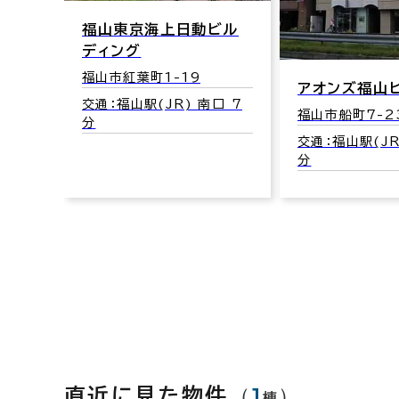
福山東京海上日動ビル
ディング
福山市紅葉町1-19
アオンズ福山
交通：福山駅(JR) 南口 7
福山市船町7-2
分
交通：福山駅(JR
分
（
1
）
直近に見た物件
棟