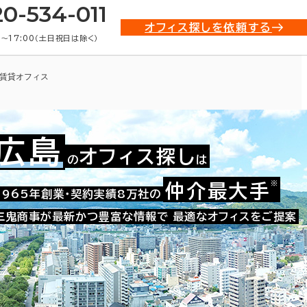
20-534-011
オフィス探しを依頼する
0〜17:00（土日祝日は除く）
賃貸オフィス
広島
オフィス探し
の
は
※
仲介最大手
010-05306
1965年創業・契約実績8万社の
お問い合わせ番号：
三鬼商事が最新かつ豊富な情報で
最適なオフィスをご提案