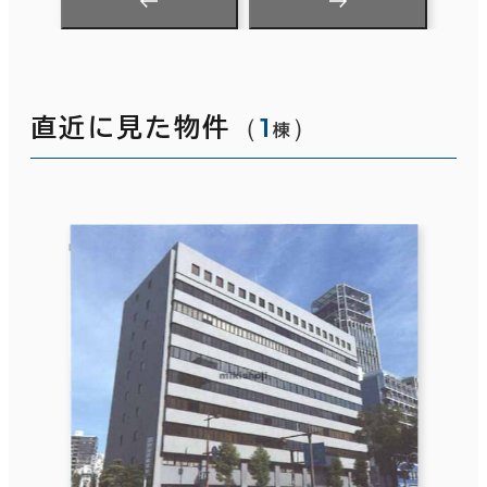
（
1
）
直近に見た物件
棟