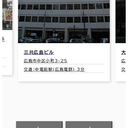
大手町中央ビル
あ
ビ
広島市中区大手町3-8-1
広
交通：中電前駅(広島電鉄) 2分
交